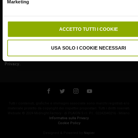
Marketing
Indirizzo email
ACCETTO TUTTI I COOKIE
SUBSCRIBE
USA SOLO I COOKIE NECESSARI
Iscrivendoti confermi di accettare la nostra
Informativa sulla
Privacy
.
Tutti i contenuti, grafiche e immagini associate sono marchi registrati e/o
materiale protetto da copyright dei rispettivi proprietari. Tutti i diritti riservati.
Website © 2024 Midnight Factory - di PLAION S.r.l. P.I.: 02242040216 - Milano.
Informativa sulla Privacy
Cookie Policy
Designed & Powered by
Napier
.