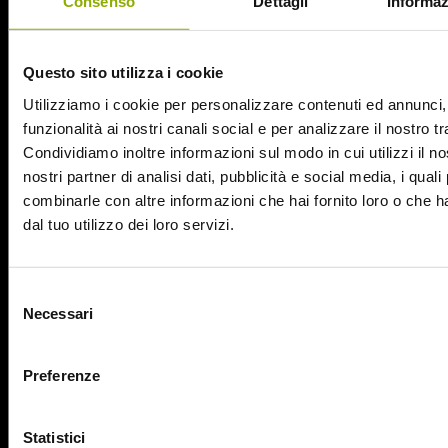
Consenso
Dettagli
Informaz
Questo sito utilizza i cookie
Utilizziamo i cookie per personalizzare contenuti ed annunci, 
funzionalità ai nostri canali social e per analizzare il nostro tr
Condividiamo inoltre informazioni sul modo in cui utilizzi il no
nostri partner di analisi dati, pubblicità e social media, i qual
combinarle con altre informazioni che hai fornito loro o che 
dal tuo utilizzo dei loro servizi.
Website © 2020 Midnight Factory.
Selezione
Necessari
del
consenso
Shriek – Hai impegni per Venerdì 17?
Preferenze
Diretta nel 2000 da John Blanchard, questa parodia dei film
Statistici
dell’orrore, curiosamente contemporanea alla più conosciuta