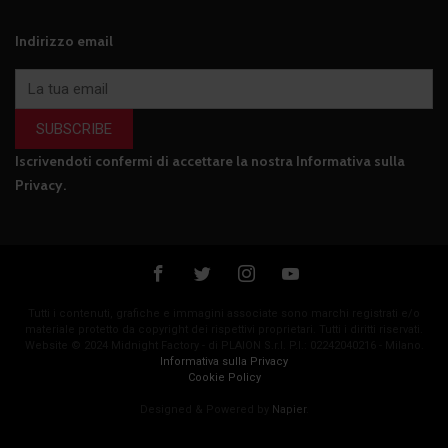
Indirizzo email
SUBSCRIBE
Iscrivendoti confermi di accettare la nostra
Informativa sulla
Privacy
.
Tutti i contenuti, grafiche e immagini associate sono marchi registrati e/o
materiale protetto da copyright dei rispettivi proprietari. Tutti i diritti riservati.
Website © 2024 Midnight Factory - di PLAION S.r.l. P.I.: 02242040216 - Milano.
Informativa sulla Privacy
Cookie Policy
Designed & Powered by
Napier
.