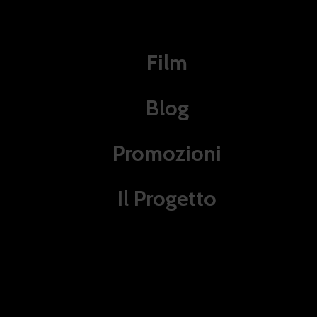
Film
Blog
Promozioni
Il Progetto
La Bambola Assassina: 10
omaggi a Chucky