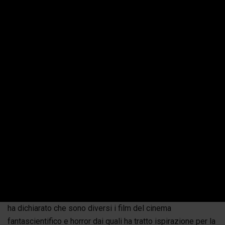
Ovviamente i riferimenti a
Chucky
della pop culture non
finiscono qui. Un’accurata ricerca vi condurrà a molte altre
citazioni disseminate nell’infinito universo
dell’intrattenimento, ma anche
La Bambola Assassina
, AL
CINEMA, non è da meno. Questa intenzione è stata ribadita
dallo stesso regista,
Lars Klevberg
, in un’intervista in cui
ha dichiarato che sono diversi i film del cinema
fantascientifico e horror dai quali ha tratto ispirazione per la