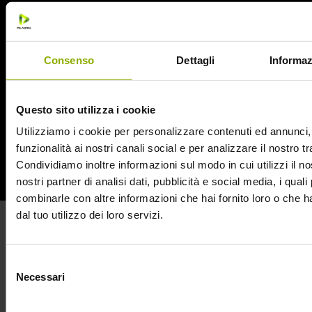
Consenso
Dettagli
Informaz
Questo sito utilizza i cookie
Utilizziamo i cookie per personalizzare contenuti ed annunci, 
funzionalità ai nostri canali social e per analizzare il nostro tr
Condividiamo inoltre informazioni sul modo in cui utilizzi il no
nostri partner di analisi dati, pubblicità e social media, i qual
combinarle con altre informazioni che hai fornito loro o che 
dal tuo utilizzo dei loro servizi.
LAMASHTU
Selezione
Spirito uccisore di bambini, ha il corpo dalle fattezze umane
Necessari
del
ma la testa di un grande felino, leone o leopardo. Sembra
consenso
essere femminile, uccide con gli artigli e adora strappare i