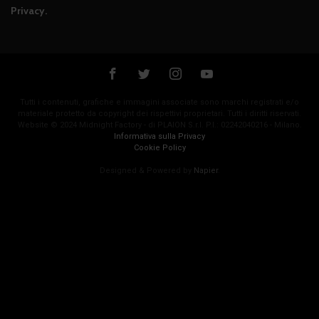
Privacy
.
Tutti i contenuti, grafiche e immagini associate sono marchi registrati e/o
materiale protetto da copyright dei rispettivi proprietari. Tutti i diritti riservati.
Website © 2024 Midnight Factory - di PLAION S.r.l. P.I.: 02242040216 - Milano.
Informativa sulla Privacy
Cookie Policy
Designed & Powered by
Napier
.