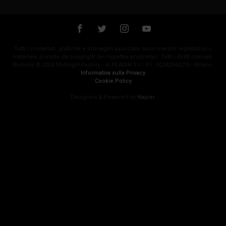
Tutti i contenuti, grafiche e immagini associate sono marchi registrati e/o
materiale protetto da copyright dei rispettivi proprietari. Tutti i diritti riservati.
Website © 2024 Midnight Factory - di PLAION S.r.l. P.I.: 02242040216 - Milano.
Informativa sulla Privacy
Cookie Policy
Designed & Powered by
Napier
.