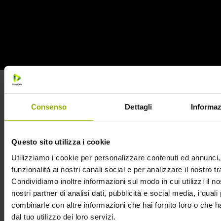
cinema, e quindi hanno visto e masticato
migliaia di
pellicole dell’orrore
di cui sono appassionati.
“Questo passaggio dalla critica alla macchina da presa”
dicono i due “Richiede che l’opera sia realizzata al meglio
delle possibilità: non ci sono scuse per chi analizza film. O
si fa un bel lavoro, o si smette anche di giudicare gli altri”.
Considerato che
Sinister
è stato uno dei film più apprezzati
del decennio dagli addetti ai lavori, la missione è riuscita.
Consenso
Dettagli
Informaz
UN MOSTRO TERRIFICANTE E ORIGINALE È IL
Questo sito utilizza i cookie
TOCCO DI CLASSE
Utilizziamo i cookie per personalizzare contenuti ed annunci, 
funzionalità ai nostri canali social e per analizzare il nostro tr
Il piatto forte di Sinister 2 sarà ancora una volta la presenza
Condividiamo inoltre informazioni sul modo in cui utilizzi il no
del terrificante demone Bughuul.
Un mostro creato in modo
nostri partner di analisi dati, pubblicità e social media, i qual
originale dalla mente dei due autori, sulla base di miti e
combinarle con altre informazioni che hai fornito loro o che 
divinità pagane, che “lavora” a livello psicologico molto più
dal tuo utilizzo dei loro servizi.