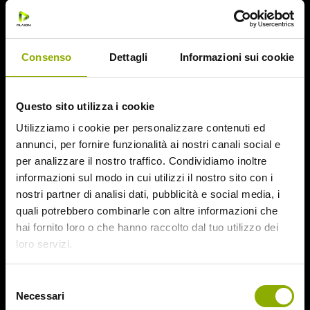
Consenso
Dettagli
Informazioni sui cookie
Questo sito utilizza i cookie
Utilizziamo i cookie per personalizzare contenuti ed
annunci, per fornire funzionalità ai nostri canali social e
per analizzare il nostro traffico. Condividiamo inoltre
informazioni sul modo in cui utilizzi il nostro sito con i
Per esorcizzare l’inverno e i suoi pericoli, i celti erano soliti
nostri partner di analisi dati, pubblicità e social media, i
indossare pelli di animale e maschere grottesche per
quali potrebbero combinarle con altre informazioni che
spaventare gli spiriti che, durante quella notte, potevano
hai fornito loro o che hanno raccolto dal tuo utilizzo dei
unirsi al mondo dei viventi.
La morte costituiva il tema
loro servizi.
principale della ricorrenza, in sintonia con ciò che stava
avvenendo in natura.
Selezione
Necessari
del