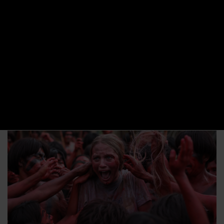
LA STORIA
«Nessuna buona azione resterà impunita», è la frase che
accompagna questo attessisimo
Cannibal Horror.
Non
potrebbe essere più adatta: i protagonisti sono infatti un
gruppo di attivisti, sbarcati
in Amazzonia
per un progetto
ambientalista; un incidente sfortunato li porterà ad
incontrare
una tribù di cannibali
… facendoli precipitare in
una spirale di sangue e terrore
.