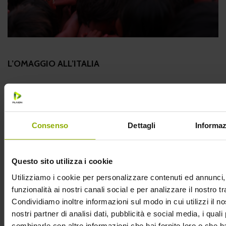
L’OMAGGIO ALL’ITALIA
Non solo saremo i primi a vederla, ma la pellicola ha un
legame forte con il nostro Paese. Il film di Eli Roth è infatti
un omaggio alla cinematografia di genere italiana:
Consenso
Dettagli
Informaz
ricordi
Cannibal Holocaust
di Ruggero Deodato? La
seconda parte si intitolava, non a caso,
The Green Inferno
.
Questo sito utilizza i cookie
La tradizione
cannibal movie
incontra così il talento del
regista di Cabin Fever e Hostel: inutile dire che il risultato ti
Utilizziamo i cookie per personalizzare contenuti ed annunci, 
sconvolgerà… lo scoprirai con i tuoi occhi dal 24 settembre
funzionalità ai nostri canali social e per analizzare il nostro tr
al cinema.
Condividiamo inoltre informazioni sul modo in cui utilizzi il no
nostri partner di analisi dati, pubblicità e social media, i qual
combinarle con altre informazioni che hai fornito loro o che 