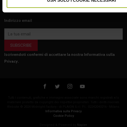
USA SOLO I COOKIE NECESSARI
Indirizzo email
SUBSCRIBE
Iscrivendoti confermi di accettare la nostra
Informativa sulla
Privacy
.
Tutti i contenuti, grafiche e immagini associate sono marchi registrati e/o
materiale protetto da copyright dei rispettivi proprietari. Tutti i diritti riservati.
Website © 2024 Midnight Factory - di PLAION S.r.l. P.I.: 02242040216 - Milano.
Informativa sulla Privacy
Cookie Policy
Designed & Powered by
Napier
.