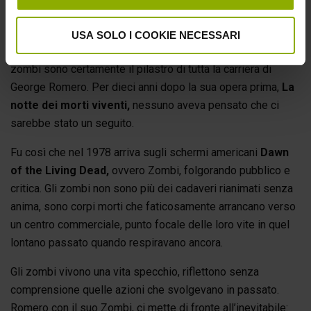
GLI ZOMBI SIAMO NOI
USA SOLO I COOKIE NECESSARI
Avendo occupato gran parte della sua cinematografia, gli
zombi sono certamente il pilastro di tutta la carriera di
George Romero. Per dieci anni dopo la sua opera prima,
La
notte dei morti viventi,
nessuno aveva pensato che ci
sarebbe stato un seguito.
Fu così che nel 1978 arriva sugli schermi americani
Dawn
of the Living Dead,
ovvero Zombi, folgorando pubblico e
critica. Gli zombi non sono più dei cadaveri rianimati senza
anima, sono corpi morti che faticosamente arrancano verso
un centro commerciale, punto focale delle loro vite in quel
lontano passato quando respiravano ancora.
Gli zombi vivono una vita specchio, riflettono senza
comprensione quelle azioni che svolgevano in passato.
Romero con il suo Zombi, ci mette di fronte all’inevitabile: