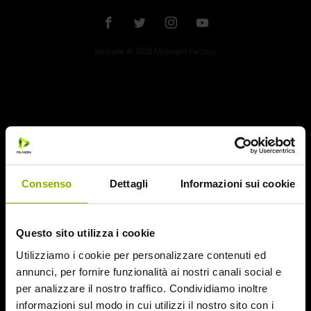
trasformato in una sorta di schiavo senza volontà – e
trasformarlo in
un “non morto”,
senza coscienza ma solo
fame di carne umana.
Website © 2020 Midnight Factory.
Una figura che diventa progressivamente una
metafora
sociale,
incarnando un’umanità che ha perduto le proprie
caratteristiche e che si muove in modo lento e inesorabile
verso un futuro fatto di
violenza e disperazione.
Consenso
Dettagli
Informazioni sui cookie
Questo sito utilizza i cookie
Utilizziamo i cookie per personalizzare contenuti ed
annunci, per fornire funzionalità ai nostri canali social e
per analizzare il nostro traffico. Condividiamo inoltre
informazioni sul modo in cui utilizzi il nostro sito con i