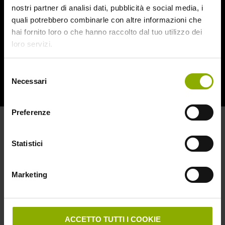
nostri partner di analisi dati, pubblicità e social media, i
quali potrebbero combinarle con altre informazioni che
hai fornito loro o che hanno raccolto dal tuo utilizzo dei
loro servizi.
Selezione
Necessari
del
consenso
Preferenze
Statistici
Marketing
La nuovissima copertina di Zombi realizzata da Refn, dal 24
novembr ein home video
ACCETTO TUTTI I COOKIE