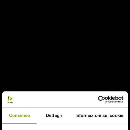
LIMITED EDITION DVD + BOOKLET
Sistema:
PAL
Formato / Aspect
16/9 1:2.35
Durata
94′
Audio
Italiano – 5.1 Dolby Digital
Italiano – 5.1 DTS
Inglese – 5.1 Dolby Digital
Sottotitoli
: Italiano
Extra:
Dietro le quinte, Finale alternativo, Trailer, Credits
Consenso
Dettagli
Informazioni sui cookie