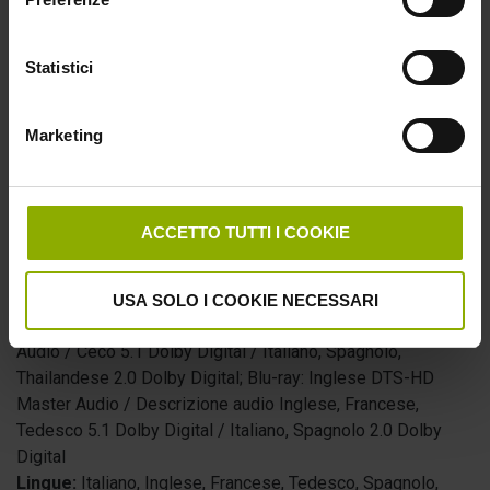
Statistici
Marketing
4K ULTRA HD + BLU-RAY
Numero Dischi:
2
ACCETTO TUTTI I COOKIE
Durata:
105 minuti (Extra esclusi)
Formato Video:
Blu-ray UHD: HDR Dolby Vision 1.85:1
Letterbox; Blu-ray: 1080p 1.78:1 Full Frame
USA SOLO I COOKIE NECESSARI
Formato Audio:
Blu-ray UHD: Inglese DTS-HD Master
Audio / Ceco 5.1 Dolby Digital / Italiano, Spagnolo,
Thailandese 2.0 Dolby Digital; Blu-ray: Inglese DTS-HD
Master Audio / Descrizione audio Inglese, Francese,
Tedesco 5.1 Dolby Digital / Italiano, Spagnolo 2.0 Dolby
Digital
Lingue:
Italiano, Inglese, Francese, Tedesco, Spagnolo,