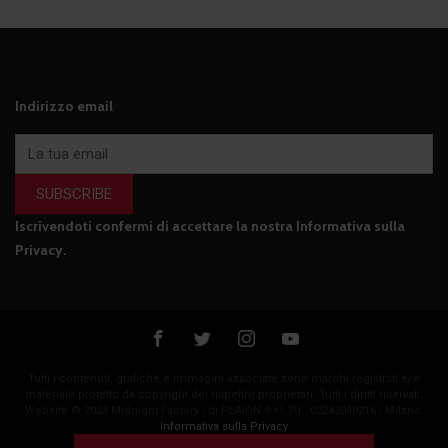
Indirizzo email
SUBSCRIBE
Iscrivendoti confermi di accettare la nostra
Informativa sulla
Privacy
.
Tutti i contenuti, grafiche e immagini associate sono marchi registrati e/o
materiale protetto da copyright dei rispettivi proprietari. Tutti i diritti riservati.
Website © 2024 Midnight Factory - di PLAION S.r.l. P.I.: 02242040216 - Milano.
Informativa sulla Privacy
Cookie Policy