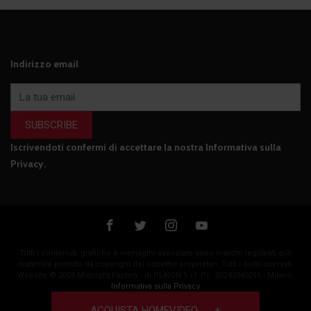
Indirizzo email
SUBSCRIBE
Iscrivendoti confermi di accettare la nostra
Informativa sulla
Privacy
.
Tutti i contenuti, grafiche e immagini associate sono marchi registrati e/o
materiale protetto da copyright dei rispettivi proprietari. Tutti i diritti riservati.
Website © 2024 Midnight Factory - di PLAION S.r.l. P.I.: 02242040216 - Milano.
Informativa sulla Privacy
Cookie Policy
ACQUISTA HOMEVIDEO
+