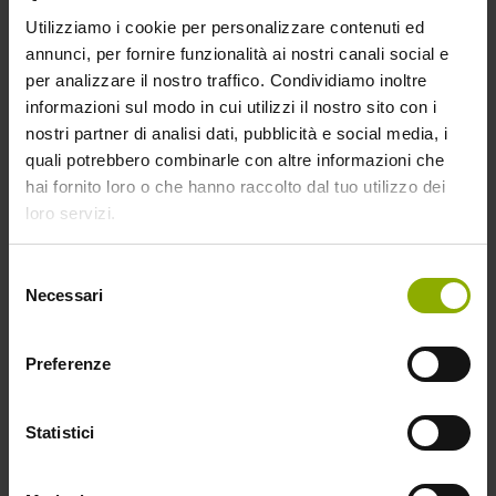
Utilizziamo i cookie per personalizzare contenuti ed
annunci, per fornire funzionalità ai nostri canali social e
per analizzare il nostro traffico. Condividiamo inoltre
informazioni sul modo in cui utilizzi il nostro sito con i
nostri partner di analisi dati, pubblicità e social media, i
quali potrebbero combinarle con altre informazioni che
hai fornito loro o che hanno raccolto dal tuo utilizzo dei
loro servizi.
Selezione
Necessari
del
consenso
Preferenze
LIMITED EDITION BLU-RAY 4K UHD +
BLU-RAY + BOOK DA COLLEZIONE
Statistici
Numero Dischi:
2
Durata:
121 minuti (Extra esclusi)