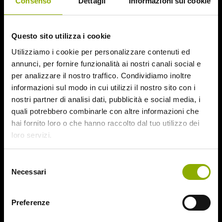
Consenso
Dettagli
Informazioni sui cookie
HD Master Audio
Sottotitoli:
Italiano
Extra:
Questo sito utilizza i cookie
Commento audio di Tobe Hooper e David Gregory
Titoli di testa alternativi
Utilizziamo i cookie per personalizzare contenuti ed
Scene eliminate
annunci, per fornire funzionalità ai nostri canali social e
Intervista a Tobe Hooper: Da Eggshells a Non aprite quella
per analizzare il nostro traffico. Condividiamo inoltre
porta 2
informazioni sul modo in cui utilizzi il nostro sito con i
Note:
2K HD scan da interpositivo
nostri partner di analisi dati, pubblicità e social media, i
quali potrebbero combinarle con altre informazioni che
DISCO 2
hai fornito loro o che hanno raccolto dal tuo utilizzo dei
Durata:
100 min.
loro servizi.
Formato:
1.85 1080p @23.98 fps
Audio:
Italiano 2.0 DTS HD Master Audio, Inglese 2.0 DTS
Selezione
HD Master Audio
Necessari
del
Sottotitoli:
Italiano
consenso
Extra:
Commento audio di Tobe Hooper e David Gregory
Preferenze
Dietro le quinte