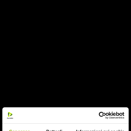
LIMITED EDITION 3 BLU-RAY + BOOK
DA COLLEZIONE
DISCO 1
Durata:
100 min.
Formato:
1.85 1080p @23.98 fps
Audio:
Italiano 2.0 DTS HD Master Audio, Inglese 2.0 DTS
Website © 2020 Midnight Factory.