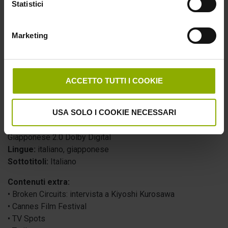
Statistici
Marketing
DVD
ACCETTO TUTTI I COOKIE
Numero Dischi:
1
Durata:
114′ (extra esclusi)
USA SOLO I COOKIE NECESSARI
Formato Video:
SD 576p @25 – 1.85
Formato Audio:
Italiano 5.1 Dolby Digital, Italiano 5.1 DTS,
Giapponese 2.0 Dolby Digital
Lingue:
italiano, giapponese
Sottotitoli:
Italiano
Contenuti extra:
• Broken Circuits: intervista a Kiyoshi Kurosawa
• Cannes Film Festival
• TV Spots