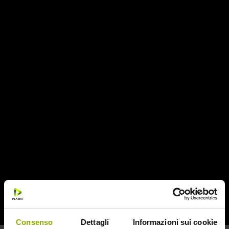
Regia:
Kiyoshi Kurosawa
Con:
Haruhiko Kato, Kumiko Aso, Koyuki Kato,
Kurume Arisaka
Al centro di una metropoli un tempo trafficata e
vivace, le strade e i viali sono ora plumbei e vuoti. La
gente ha smesso di andare al lavoro e i negozi sono
deserti, poiché una pandemia globale costringe tutti
quanti a stare chiusi in casa per rimanere ‘protetti’ da
una minaccia ineffabile. Strane nuove tecnologie
promettono di mantenerci connessi, ma i dispositivi
stessi sono vulnerabili agli attacchi di forze nefaste
e invisibili. E mentre la salute mentale della
popolazione si deteriora poco a poco a causa della
LEGGI DI PIÙ
paranoia e della solitudine cronica, gli individui
cominciano letteralmente a scomparire
Consenso
Dettagli
Informazioni sui cookie