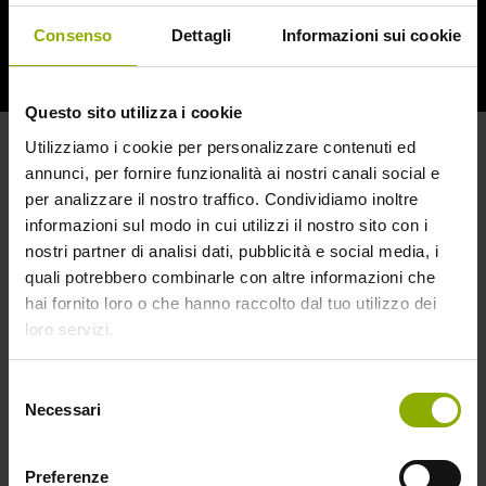
Consenso
Dettagli
Informazioni sui cookie
Herbert West è un ambizioso e un po’ folle studente
di medicina che inventa un siero per resuscitare i
morti. I cadaveri ritornano in vita, ma non sono
Questo sito utilizza i cookie
controllabili, trasformandosi in mostri che iniziano a
Utilizziamo i cookie per personalizzare contenuti ed
uccidere…
annunci, per fornire funzionalità ai nostri canali social e
per analizzare il nostro traffico. Condividiamo inoltre
Ispirato al racconto “Herbert West, Re-Animator” di
informazioni sul modo in cui utilizzi il nostro sito con i
H.P. Lovecraft
nostri partner di analisi dati, pubblicità e social media, i
quali potrebbero combinarle con altre informazioni che
Il cult diretto da Stuart Gordon fa il suo ingresso nella
hai fornito loro o che hanno raccolto dal tuo utilizzo dei
collana Midnight Classics
loro servizi.
LIMITED EDITION 2 BLU-RAY + BOOK
Selezione
Necessari
DA COLLEZIONE
del
consenso
Numero Dischi: 2
Preferenze