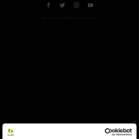
Regia:
Stuart Gordon
Con:
Jeffrey Combs, Bruce Abbott
Website © 2020 Midnight Factory.
LEGGI DI PIÙ
ESCLUSIVA AMAZON A TIRATURA LIMITATA
NUMERATA: 1.000 COPIE PER FORMATO