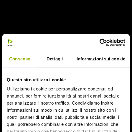
di fare un viaggio in Europa e, scegliendo una
destinazione a caso, arriva in Italia, dove partecipa a
feste con altri turisti. Ma tutto cambia per Evan
quando, giunto in un’idilliaca città del Sud (Polignano
a Mare), incontra l’incantevole Louise. Tra i due
comincia a nascere una storia d’amore, ma Louise
nasconde un oscuro segreto primordiale che
Consenso
Dettagli
Informazioni sui cookie
potrebbe distruggere la loro felicità.
Questo sito utilizza i cookie
Utilizziamo i cookie per personalizzare contenuti ed
annunci, per fornire funzionalità ai nostri canali social e
per analizzare il nostro traffico. Condividiamo inoltre
informazioni sul modo in cui utilizzi il nostro sito con i
nostri partner di analisi dati, pubblicità e social media, i
quali potrebbero combinarle con altre informazioni che
hai fornito loro o che hanno raccolto dal tuo utilizzo dei