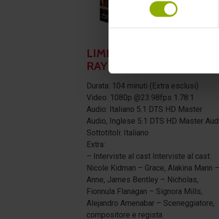
consenso
LIMITED EDITION BLU-
RAY + BOOKLET
Durata: 104 minuti (Extra esclusi)
Video: 1080p @23.98fps 1.78:1
Audio: Italiano 5.1 DTS HD Master
Audio, Inglese 5.1 DTS HD Master Aud
Sottotitoli: Italiano
Extra:
– Interviste al cast Interviste al cast:
Nicole Kidman – Grace, Alakina Mann 
Anne, James Bentley – Nicholas,
Fionnula Flanagan – Signora Mills,
Alejandro Amenabar – Sceneggiatore,
compositore e regista