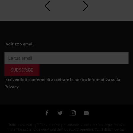
Indirizzo email
SUBSCRIBE
Iscrivendoti confermi di accettare la nostra
Informativa sulla
Privacy
.
Tutti i contenuti, grafiche e immagini associate sono marchi registrati e/o
materiale protetto da copyright dei rispettivi proprietari. Tutti i diritti riservati.