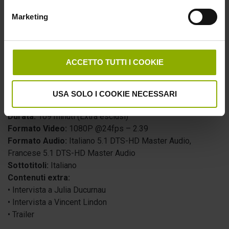
Marketing
ACCETTO TUTTI I COOKIE
LIMITED EDITION BLU-RAY +
BOOKLET
USA SOLO I COOKIE NECESSARI
Durata:
109 minuti (Extra esclusi)
Formato Video:
1080P @24fps – 2.39
Formato Audio:
Italiano 5.1 DTS-HD Master Audio,
Francese 5.1 DTS-HD Master Audio
Sottotitoli:
Italiano
Contenuti extra:
• Intervista a Julia Ducurnau
• Intervista a Vincent Lindon
• Trailer