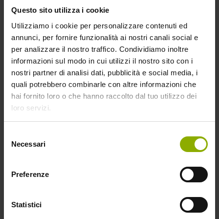
mondo: l’essere umani. Titane è un vero manifesto
Questo sito utilizza i cookie
della nostra contemporaneità fluida e del cinema del
Utilizziamo i cookie per personalizzare contenuti ed
futuro, materia pulsante densa di risonanze.
annunci, per fornire funzionalità ai nostri canali social e
per analizzare il nostro traffico. Condividiamo inoltre
informazioni sul modo in cui utilizzi il nostro sito con i
nostri partner di analisi dati, pubblicità e social media, i
quali potrebbero combinarle con altre informazioni che
hai fornito loro o che hanno raccolto dal tuo utilizzo dei
loro servizi.
Selezione
Necessari
del
consenso
Preferenze
Statistici