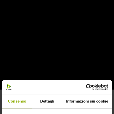
Regia:
Julia Ducournau
Con:
Vincent Lindon, Agathe Rousselle, Garance
Marillier
Un film unico, provocatorio, innovativo, che
attraversa l’immaginario techno-rock-pop new
pangender e ha stupito e trionfato al 74° Festival di
Cannes vincendo la Palma d’Oro in una nuova
Limited Edition Midnight Factory Blu-ray + Booklet
con un’ora di contenuti extra.
Alexia adora le automobili, sin da quando, bambina,
un incidente le ha donato una placca di titanio nella
testa. Facendola rinascere, gonfia di rabbia e amore
represso che la trasformeranno in un essere ibrido e
LEGGI DI PIÙ
nuovo. Perché la metamorfosi si completi, dovrà
Consenso
Dettagli
Informazioni sui cookie
scoprire la forza potente che muove le cose del