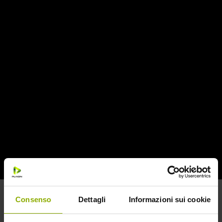
L’attesa è finita:
l’horror più inquietante dell’anno arriva
finalmente in Home video.
Dal 29 ottobre
l’oscura
presenza di Babadook prende forma in versione Blu-ray e
DVD, pronto a entrare in casa tua, per non andarsene più.
Nell’edizione limitata in Blu-ray,
la custodia è stata
realizzata come il libro del film:
una fiaba inquietante sul
mostruoso Babadook, che trascinerà Amelia e il suo
figlioletto Samuel in una spirale di terrore.
Consenso
Dettagli
Informazioni sui cookie