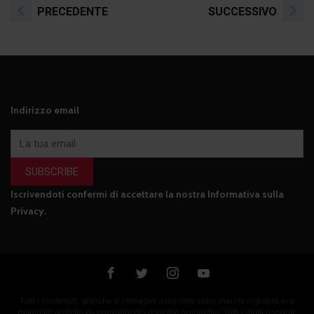
PRECEDENTE
SUCCESSIVO
Indirizzo email
SUBSCRIBE
Iscrivendoti confermi di accettare la nostra
Informativa sulla
Privacy
.
Tutti i contenuti, grafiche e immagini associate sono marchi registrati e/o
materiale protetto da copyright dei rispettivi proprietari. Tutti i diritti riservati.