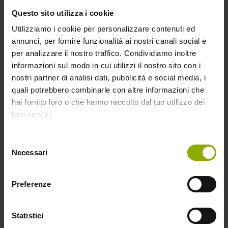
Questo sito utilizza i cookie
Utilizziamo i cookie per personalizzare contenuti ed
annunci, per fornire funzionalità ai nostri canali social e
per analizzare il nostro traffico. Condividiamo inoltre
informazioni sul modo in cui utilizzi il nostro sito con i
nostri partner di analisi dati, pubblicità e social media, i
quali potrebbero combinarle con altre informazioni che
hai fornito loro o che hanno raccolto dal tuo utilizzo dei
loro servizi.
Selezione
Necessari
del
Questa la trama di uno degli horror più riusciti di sempre,
consenso
dove tutto comincia da
un libro per bambini,
che il piccolo
Sam trova per caso. Dietro quella copertina rossa e le
Preferenze
inquietanti filastrocche si nasconde una terribile presenza,
che presto diventerà
un’ossessione per la madre e il
Statistici
figlio.