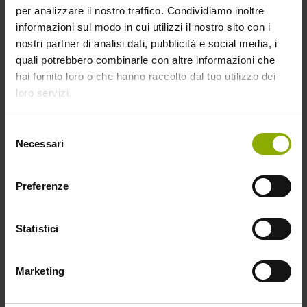
terrore per Babadook?
per analizzare il nostro traffico. Condividiamo inoltre
informazioni sul modo in cui utilizzi il nostro sito con i
Segui le istruzioni e partecipa a
nostri partner di analisi dati, pubblicità e social media, i
BabaShock: aggiungi a Whatsapp 333
quali potrebbero combinarle con altre informazioni che
hai fornito loro o che hanno raccolto dal tuo utilizzo dei
1207865, manda un messaggio con
loro servizi.
scritto BABA OK e invia il tuo video-urlo!
Selezione
Necessari
del
consenso
Preferenze
Statistici
Marketing