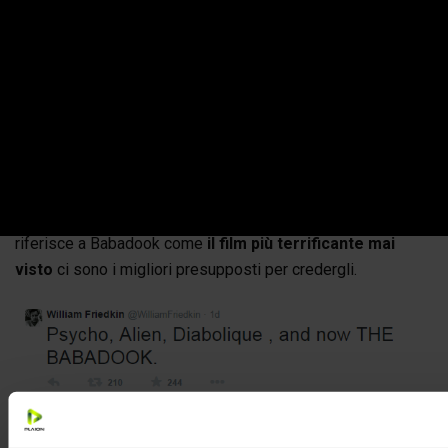
L’esorcista
, che ha spaventato davvero tutti. Nel 1973,
quando la pellicola arrivò in sala generò il caos, tra
svenimenti, malori degli spettatori in sala
e il viavai
dell’autoambulanza.
Oggi utilizzare la possessione demoniaca come soggetto
di un horror è un cliché, ma quando Friedkin realizzò
L’esorcista
non si era mai assistito a nulla del genere. Si
capisce, così, che se un cineasta di questo spessore si
riferisce a Babadook come
il film più terrificante mai
visto
ci sono i migliori presupposti per credergli.
Un altro tweet di William Friedkin su Babadook