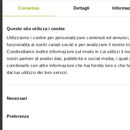
L’elenco degli estimatori si è allungato sino alla critica che
Consenso
Dettagli
Informaz
l’ha incensato come miglior horror dell’anno, ai Festival che
l’hanno premiato, e infine al web.
Questo sito utilizza i cookie
Su piattaforme come
Metacritic
e
Rotten Tomatos
, che
Utilizziamo i cookie per personalizzare contenuti ed annunci, 
riuniscono le recensioni di un vasto agglomerato di utenti, si
funzionalità ai nostri canali social e per analizzare il nostro tr
può grossomodo misurare l’opinione del pubblico intorno a
Condividiamo inoltre informazioni sul modo in cui utilizzi il no
un film; e dare un fugace sguardo alla valutazione ottenuta
nostri partner di analisi dati, pubblicità e social media, i qual
da
Babadook
potrebbe convincere gli indecisi ad occupare
combinarle con altre informazioni che hai fornito loro o che 
un posto in sala, a partire
dal 15 luglio
.
dal tuo utilizzo dei loro servizi.
Secondo te Babadook ha le carte in regola per terrorizzare
gli spettatori italiani?
Selezione
Necessari
del
consenso
Preferenze