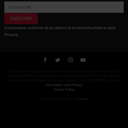
SUBSCRIBE
Iscrivendoti confermi di accettare la nostra
Informativa sulla
Privacy
.
Tutti i contenuti, grafiche e immagini associate sono marchi registrati e/o
materiale protetto da copyright dei rispettivi proprietari. Tutti i diritti riservati.
Website © 2024 Midnight Factory - di PLAION S.r.l. P.I.: 02242040216 - Milano.
Informativa sulla Privacy
Cookie Policy
Designed & Powered by
Napier
.