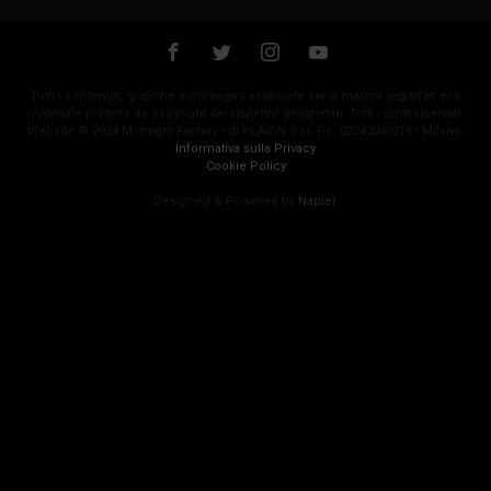
Tutti i contenuti, grafiche e immagini associate sono marchi registrati e/o
materiale protetto da copyright dei rispettivi proprietari. Tutti i diritti riservati.
Website © 2024 Midnight Factory - di PLAION S.r.l. P.I.: 02242040216 - Milano.
Informativa sulla Privacy
Cookie Policy
Designed & Powered by
Napier
.