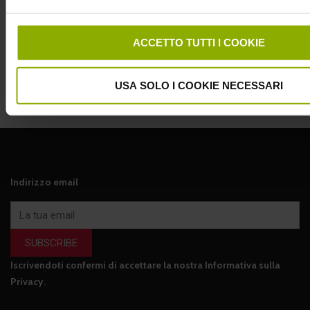
ACCETTO TUTTI I COOKIE
PRECEDENTE
SUCCESSIVO
USA SOLO I COOKIE NECESSARI
Indirizzo email
SUBSCRIBE
Iscrivendoti confermi di accettare la nostra
Informativa sulla
Privacy
.