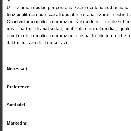
e squarcia la tranquillità del nido
, a terrorizzarci nel
Utilizziamo i cookie per personalizzare contenuti ed annunci, 
profondo e a dialogare con il lato recondito dell’individuo
funzionalità ai nostri canali social e per analizzare il nostro tr
sono i pericoli che nascono all’interno, dalle nostre
Condividiamo inoltre informazioni sul modo in cui utilizzi il no
inquietudini,
dalle paure e dalle ansie
, rendendo
nostri partner di analisi dati, pubblicità e social media, i qual
quell’ambiente casalingo la gabbia asfittica da cui non
combinarle con altre informazioni che hai fornito loro o che 
riusciamo a scappare.
dal tuo utilizzo dei loro servizi.
Selezione
Necessari
del
consenso
Preferenze
Statistici
Marketing