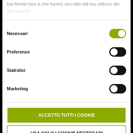
hai fornito loro o che hanno raccolto dal tuo utilizzo dei
loro servizi.
Selezione
Necessari
del
consenso
Preferenze
QUANDO LE FESTIVITÀ SI TINGONO DI ROSSO
Discorso analogo va fatto per
Holidays
, altra opera
Statistici
antologica a episodi, incentrata sul tema delle festività. Otto
storie ambientate in altrettante ricorrenze portano alla luce
Marketing
gli aspetti più macabri e grotteschi che ognuna di queste
celebrazioni porta con sé.
Dalla più classica notte di Halloween al giorno di San
ACCETTO TUTTI I COOKIE
Valentino, passando per Natale e San Patrizio, i protagonisti
di questi otto segmenti ci faranno compagnia per oltre