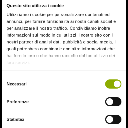
fumetti e cartoon, dal fantascientifico
Alive
a
Lupin III
,
Questo sito utilizza i cookie
rispettivamente del 2002 e del 2014.
Utilizziamo i cookie per personalizzare contenuti ed
annunci, per fornire funzionalità ai nostri canali social e
Senza contare
Azumi
e
Sky high
, entrambi del 2003 e il
per analizzare il nostro traffico. Condividiamo inoltre
primo dei quali riguardante dei samurai, a differenza di
informazioni sul modo in cui utilizzi il nostro sito con i
LoveDeath
, girato nel 2006 e atto a concretizzarsi in uno
nostri partner di analisi dati, pubblicità e social media, i
yakuza movie infarcito di bizzarrie tipiche del regista
quali potrebbero combinarle con altre informazioni che
(citiamo soltanto il vibratore a forma di pistola).
hai fornito loro o che hanno raccolto dal tuo utilizzo dei
loro servizi.
E, sempre a proposito di samurai, ma non derivato da
vignette disegnate, va ricordato
Aragami
, anch’esso del
Selezione
2003.
Necessari
del
consenso
Preferenze
Statistici