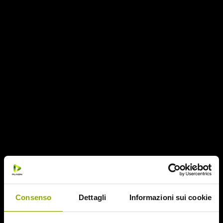
evaso di prigione e i killer della yakuza, i quali hanno preso
in ostaggio una angelica ragazza in possesso del potere
del posto. Tra presente, passato e futuro, con morti viventi
in agguato.
TRA MANGA E SAMURAI
Sorvolando su escursioni televisive, cortometraggi,
Consenso
Dettagli
Informazioni sui cookie
documentari e il prodotto d’animazione
Baton
, il suo nome
si lega anche a diverse trasposizioni cinematografiche da