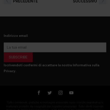
PRECEDENTE
SUCCESSIVO
Indirizzo email
SUBSCRIBE
Iscrivendoti confermi di accettare la nostra
Informativa sulla
Privacy
.
Tutti i contenuti, grafiche e immagini associate sono marchi registrati e/o
materiale protetto da copyright dei rispettivi proprietari. Tutti i diritti riservati.