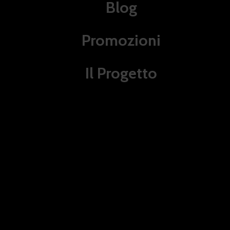
Blog
Promozioni
Il Progetto
Ryûhei Kitamura: da
Versus a Downrange