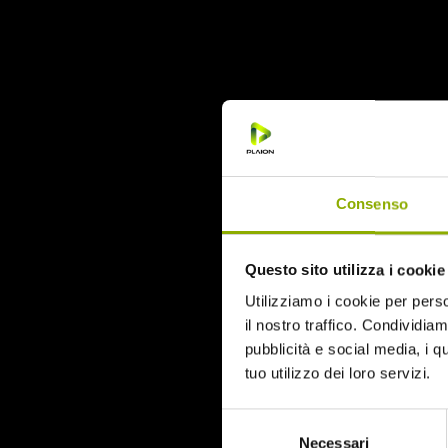
Un gruppo di u
sarà feroce. H
omaggio che l
L’ITALIA E I
Wes Craven
, 
Consenso
sinistra
(1972
Vibenius (Alex
Questo sito utilizza i cookie
vendetta sui 
Utilizziamo i cookie per perso
sfuggirà, ovv
il nostro traffico. Condividiamo
Hannah) propr
pubblicità e social media, i q
tuo utilizzo dei loro servizi.
Parliamo natu
and revenge
p
Selezione
vendetta femmi
Necessari
del