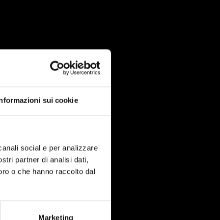
ita di bianco,
 o un
issà…
ltima casa a
Informazioni sui cookie
8) di Bo Arne
enderà la sua
he non
canali social e per analizzare
river (Daryl
stri partner di analisi dati,
loro o che hanno raccolto dal
proprio un
rape
vviamente la
lla, in
Marketing