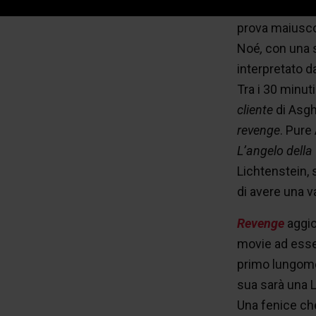
nostri possia
prova maiusco
Noé
,
con una s
interpretato d
Tra i 30 minut
cliente
di Asgh
revenge
. Pure
L’angelo della
Lichtenstein, 
di avere una v
Revenge
aggio
movie ad esse
primo lungomet
sua sarà una L
Una fenice che