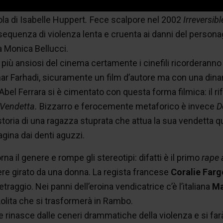
mo pensare a Paul Verhoeven e al recente e disturbante
E
la di Isabelle Huppert
.
Fece scalpore nel 2002
Irreversib
equenza di violenza lenta e cruenta ai danni del persona
a Monica Bellucci.
i più ansiosi del cinema certamente i cinefili ricorderanno 
ar Farhadi, sicuramente un film d’autore ma con una din
 Abel Ferrara si è cimentato con questa forma filmica: il r
 Vendetta.
Bizzarro e ferocemente metaforico è invece
D
storia di una ragazza stuprata che attua la sua vendetta
agina dai denti aguzzi.
rna il genere e rompe gli stereotipi: difatti è il primo
rape 
re girato da una donna. La regista francese
Coralie Farg
raggio. Nei panni dell’eroina vendicatrice c’è l’italiana
Ma
olita che si trasformerà in Rambo.
 rinasce dalle ceneri drammatiche della violenza e si farà