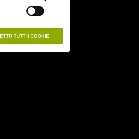
ttanta/Ottanta:
o il mondo con
ETTO TUTTI I COOKIE
gnarono
uolo del
a uscì
La
l ‘75 Aldo
olto crudo
Morricone ed
ndetta, in un