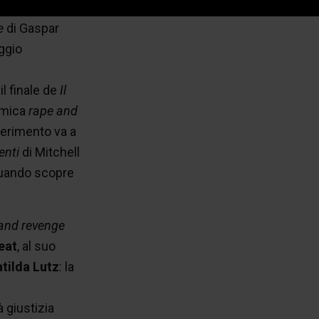
lle
con la
le
di Gaspar
ggio
il finale de
Il
amica
rape and
iferimento va a
enti
di Mitchell
 quando scopre
and revenge
eat
, al suo
tilda Lutz
: la
 giustizia