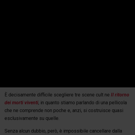
E, se il 1997 è stato l’anno del suo ultimo script grazie
all’horror
Hemoglobin – Creature dell’inferno
di Peter
Svatek, non dobbiamo dimenticare che il proprio curriculum
di penna include l’action movie
Tuono blu
di John Badham,
Morti e sepolti
di Gary Sherman, interpretato anche da un
giovane Robert Englund,
Space vampires
e
Invaders
,
diretti da Tobe Hooper, e, infine,
Atto di forza
di Paul
Verhoeven e
Screamers – Urla dallo spazio
di Christian
Duguay, entrambi derivati dalle pagine di Philip K. Dick.
LE TRE SCENE CULT
È decisamente difficile scegliere tre scene cult ne
Il ritorno
dei morti viventi
, in quanto stiamo parlando di una pellicola
che ne comprende non poche e, anzi, si costruisce quasi
esclusivamente su quelle.
Senza alcun dubbio, però, è impossibile cancellare dalla