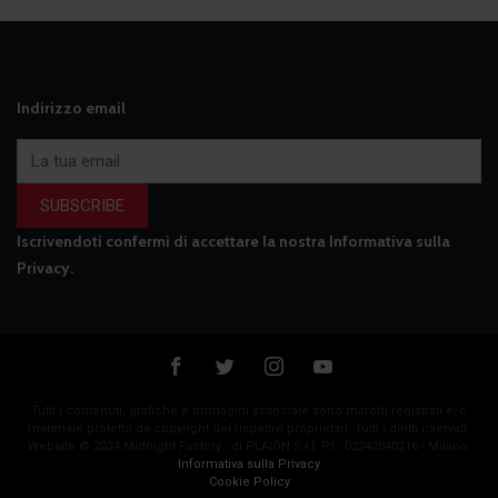
Indirizzo email
SUBSCRIBE
Iscrivendoti confermi di accettare la nostra
Informativa sulla
Privacy
.
Tutti i contenuti, grafiche e immagini associate sono marchi registrati e/o
materiale protetto da copyright dei rispettivi proprietari. Tutti i diritti riservati.
Website © 2024 Midnight Factory - di PLAION S.r.l. P.I.: 02242040216 - Milano.
Informativa sulla Privacy
Cookie Policy