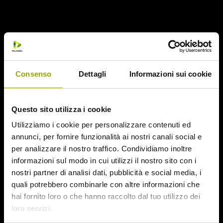
Una sconfitta, quella subìta da Romero, di sicuro dovuta
all’eccessiva seriosità del suo lungometraggio, talmente
interessato ad attaccare il militarismo e i vari aspetti della
presidenza di Ronald Reagan da porre quasi in secondo
Consenso
Dettagli
Informazioni sui cookie
piano la pur sanguinolenta presenza delle salme sbrana-
umani per privilegiare l’interessante lato relativo alla propria
inconfondibile critica politico-sociale.
Questo sito utilizza i cookie
Mentre, piuttosto colorato nei costumi e nelle scelte
Utilizziamo i cookie per personalizzare contenuti ed
fotografiche nonostante il macabro argomento trattato,
Il
annunci, per fornire funzionalità ai nostri canali social e
ritorno dei morti viventi
si rivela perfettamente capace di
per analizzare il nostro traffico. Condividiamo inoltre
abbracciare l’allegro clima di divertimento e spensieratezza
informazioni sul modo in cui utilizzi il nostro sito con i
dell’epoca, ulteriormente complice una esplosiva ed
nostri partner di analisi dati, pubblicità e social media, i
quali potrebbero combinarle con altre informazioni che
efficace colonna sonora punkeggiante comprendente nel
hai fornito loro o che hanno raccolto dal tuo utilizzo dei
mucchio Damned e Cramps.
loro servizi.
Senza contare le fondamentali e allora inedite