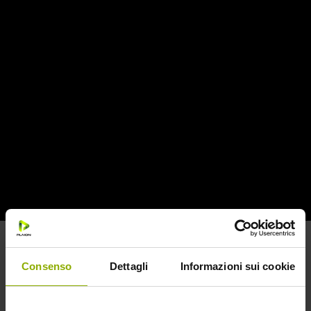
Sono due i nuovi film horror che andranno ad arricchire
ulteriormente l’offerta Midnight Factory, il punto di
riferimento per tutti gli appassionati delle emozioni forti. Si
tratta di
Incident in a Ghost Land
di Pascal Laugier, con
Crystal Reed, Anastasia Phillips, Emilia Jones, Taylor
Hickson, Myléne Farmer e
The Bride
di Svyatoslav
Podgayevskiy.
INCIDENT IN A GHOSTLAND
Dopo
Martyrs
e
I bambini di Cold Rock,
il maestro
dell’horror francese Pascal Laugier torna dietro la macchina
da presa con il suo progetto più oscuro e spaventoso di
sempre.
Consenso
Dettagli
Informazioni sui cookie