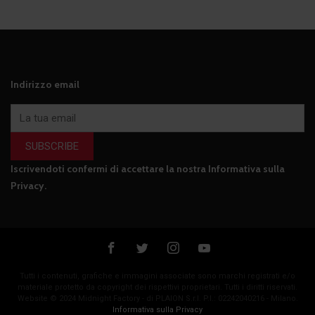
Indirizzo email
SUBSCRIBE
Iscrivendoti confermi di accettare la nostra
Informativa sulla
Privacy
.
Tutti i contenuti, grafiche e immagini associate sono marchi registrati e/o
materiale protetto da copyright dei rispettivi proprietari. Tutti i diritti riservati.
Website © 2024 Midnight Factory - di PLAION S.r.l. P.I.: 02242040216 - Milano.
Informativa sulla Privacy