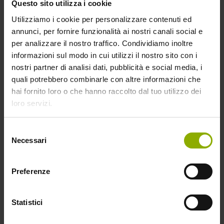
Questo sito utilizza i cookie
Utilizziamo i cookie per personalizzare contenuti ed
annunci, per fornire funzionalità ai nostri canali social e
per analizzare il nostro traffico. Condividiamo inoltre
informazioni sul modo in cui utilizzi il nostro sito con i
nostri partner di analisi dati, pubblicità e social media, i
quali potrebbero combinarle con altre informazioni che
hai fornito loro o che hanno raccolto dal tuo utilizzo dei
loro servizi.
Due ragazze sopravvivono a traumatiche esperienze
infantili che rendono le loro diverse personalità sempre più
Selezione
deviate man mano che crescono. O almeno questo è quello
Necessari
del
che loro raccontano…
consenso
Preferenze
THE BRIDE
Per organizzare il suo matrimonio, Nastya si mette in
Statistici
viaggio verso la casa di famiglia del suo fidanzato. Una