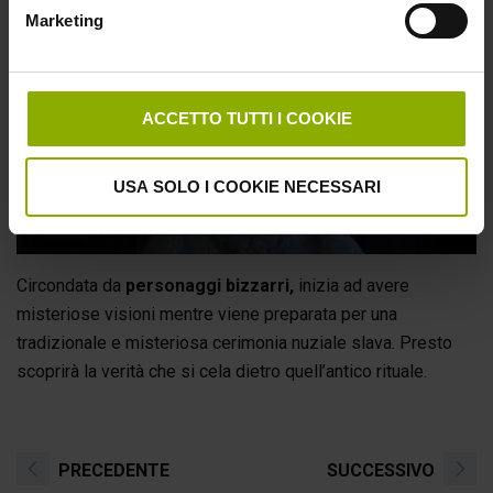
volta arrivata, la donna inizia ad avere la sensazione di aver
Marketing
commesso un grave errore.
ACCETTO TUTTI I COOKIE
USA SOLO I COOKIE NECESSARI
Circondata da
personaggi bizzarri,
inizia ad avere
misteriose visioni mentre viene preparata per una
tradizionale e misteriosa cerimonia nuziale slava. Presto
scoprirà la verità che si cela dietro quell’antico rituale.
PRECEDENTE
SUCCESSIVO