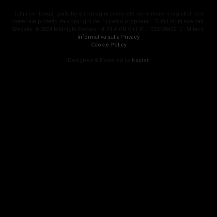
Tutti i contenuti, grafiche e immagini associate sono marchi registrati e/o
materiale protetto da copyright dei rispettivi proprietari. Tutti i diritti riservati.
Website © 2024 Midnight Factory - di PLAION S.r.l. P.I.: 02242040216 - Milano.
Informativa sulla Privacy
Cookie Policy
Designed & Powered by
Napier
.