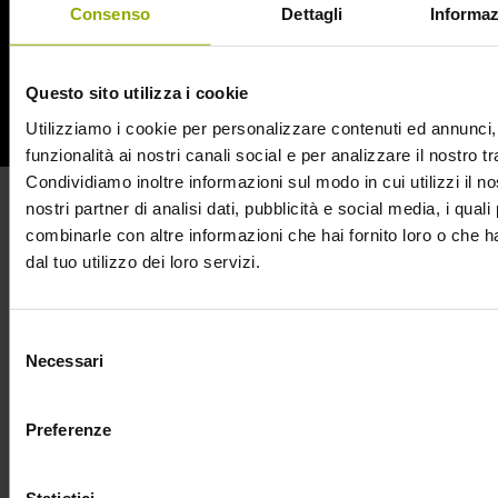
Consenso
Dettagli
Informaz
per arrivare il Bye Bye Man pronto a colpire lo sfortunato
del momento con l’aiuto di una creatura terrificante a quattro
zampe.
Questo sito utilizza i cookie
Utilizziamo i cookie per personalizzare contenuti ed annunci, 
NON DIRLO, NON PENSARLO
funzionalità ai nostri canali social e per analizzare il nostro tr
Condividiamo inoltre informazioni sul modo in cui utilizzi il no
“Non Dirlo, Non Pensarlo” è l’unico monito per provare a
nostri partner di analisi dati, pubblicità e social media, i qual
contrastare The Bye Bye Man, prima che egli ti faccia
combinarle con altre informazioni che hai fornito loro o che 
cadere in un folle
stato allucinatorio
in cui è impossibile
dal tuo utilizzo dei loro servizi.
distinguere il sogno dalla realtà. Nel cast sono presenti
Douglas Smith, Lucien Laviscount, Cressida Bonas, Michael
Selezione
Trucco, Doug Jones, Carrie-Anne Moss, Dorothy Faye
Necessari
del
Dunaway, Jenna Kannel, Erica Tremblay e Cleo King.
consenso
Molti lo hanno paragonato al famoso
Jason Voorhees
di
Preferenze
Venerdì 13: The Bye Bye Man vive ai confini del mondo
soprannaturale, entrando nella mente delle sue vittime che
Statistici