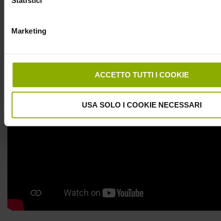
hanno pronunciato o anche solo pensato il suo nome, come
una sorta di moderna possessione. Indubbia la sua crudeltà
e sete di vendetta che urla al mondo che “il male ha un
Marketing
nuovo nome”. E
d
al 19 aprile
ti aspetta al cinema.
ACCETTO TUTTI I COOKIE
USA SOLO I COOKIE NECESSARI