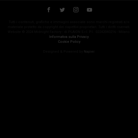
Tutti i contenuti, grafiche e immagini associate sono marchi registrati e/o
materiale protetto da copyright dei rispettivi proprietari. Tutti i diritti riservati.
Website © 2024 Midnight Factory - di PLAION S.r.l. P.I.: 02242040216 - Milano.
Informativa sulla Privacy
Cookie Policy
Designed & Powered by
Napier
.