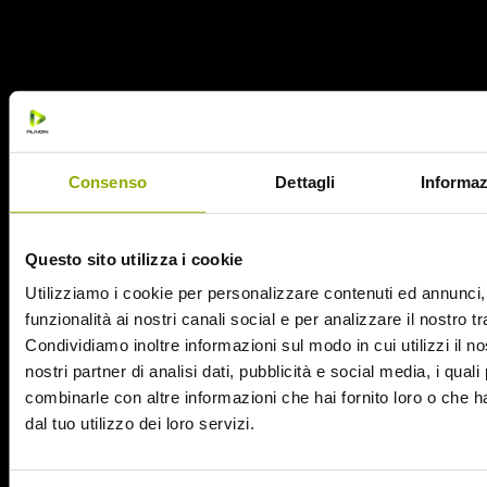
riferimenti al diavolo presenti nei loro testi (come
testimonia anche
From the pinnacle to the pit
), e i Goya,
autori di
Blackfire
.
NON DI SOLO METAL VIVE IL DIAVOLO
Consenso
Dettagli
Informaz
Ma, sebbene il metal sia il genere musicale predominante
all’interno del film, la colonna sonora è composta anche da
canzoni ed autori “alternativi”.
Questo sito utilizza i cookie
Utilizziamo i cookie per personalizzare contenuti ed annunci, 
funzionalità ai nostri canali social e per analizzare il nostro tr
Condividiamo inoltre informazioni sul modo in cui utilizzi il no
nostri partner di analisi dati, pubblicità e social media, i qual
combinarle con altre informazioni che hai fornito loro o che 
dal tuo utilizzo dei loro servizi.