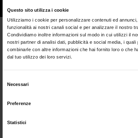
Questo sito utilizza i cookie
Utilizziamo i cookie per personalizzare contenuti ed annunci, 
funzionalità ai nostri canali social e per analizzare il nostro tr
Condividiamo inoltre informazioni sul modo in cui utilizzi il no
nostri partner di analisi dati, pubblicità e social media, i qual
combinarle con altre informazioni che hai fornito loro o che 
dal tuo utilizzo dei loro servizi.
Selezione
Necessari
del
«Alla fine -racconta Eli Roth- doveva tornare in Cile per finire
consenso
di organizzare il resto del film. Allora, gli abitanti del
Preferenze
villaggio si sono radunati attorno a lei per darle un regalo,
ed
era un bebè di 2 anni.
Lei era tipo WTF (“Cosa
Statistici
cazzo è?!”, n.d.r.), e le hanno detto, “Questo è il nostro
regalo per te”. Lei ha dovuto gentilmente declinare