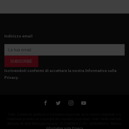
Indirizzo email
SUBSCRIBE
Iscrivendoti confermi di accettare la nostra
Informativa sulla
Privacy
.
Tutti i contenuti, grafiche e immagini associate sono marchi registrati e/o
materiale protetto da copyright dei rispettivi proprietari. Tutti i diritti riservati.
Website © 2024 Midnight Factory - di PLAION S.r.l. P.I.: 02242040216 - Milano.
Informativa sulla Privacy