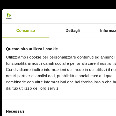
La sua compagna di stanza Kaycee (la cantante Sky
Consenso
Dettagli
Informaz
Ferreira) tenta di dissuaderla ma Justine, entusiasta e già
coinvolta, si unisce alla missione. Una delle motivazioni che
la spinge a partire è legata al momento in cui, nel corso di
Questo sito utilizza i cookie
una lezione universitaria, le due studentesse verranno a
Utilizziamo i cookie per personalizzare contenuti ed annunci, 
conoscenza della
cosiddetta circoncisione femminile,
funzionalità ai nostri canali social e per analizzare il nostro tr
una pratica barbara di mutilazione.
Condividiamo inoltre informazioni sul modo in cui utilizzi il no
nostri partner di analisi dati, pubblicità e social media, i qual
LE MUTILAZIONI GENITALI FEMMINILI NEL MONDO
combinarle con altre informazioni che hai fornito loro o che 
dal tuo utilizzo dei loro servizi.
Secondo i dati più aggiornati dell’OMS (Organizzazione
Mondiale della Sanità), sono
tra 100 e 140 milioni
le
Selezione
bambine, ragazze e donne nel mondo che hanno subito una
Website © 2020 Midnight Factory.
Necessari
del
forma di mutilazione genitale.