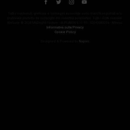
Tutti i contenuti, grafiche e immagini associate sono marchi registrati e/o
materiale protetto da copyright dei rispettivi proprietari. Tutti i diritti riservati.
Website © 2024 Midnight Factory - di PLAION S.r.l. P.I.: 02242040216 - Milano.
Informativa sulla Privacy
Cookie Policy
Designed & Powered by
Napier
.