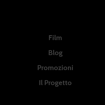
Film
Eli Roth: Il Vero Horror È
Blog
La Realtà, E La Tua
Indignazione Non Serve A
Promozioni
Niente
Il Progetto