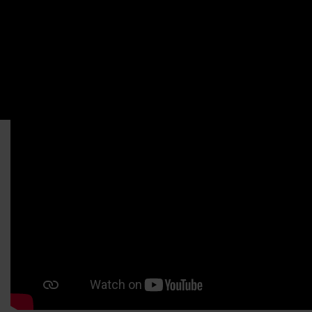
milioni di donne nel mondo hanno subito la mutilazione dei
genitali. Una su cinque vive in Egitto, e
più di 30 milioni di
donne rischiano di subire mutilazioni
genitali nel
prossimo decennio.