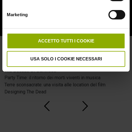
I morti sono risorti
Come fare un morto vivente
Marketing
DISCO 3
Durata:
182 min.
Formato:
1080p @25fps
ACCETTO TUTTI I COOKIE
Audio:
Inglese 2.0 Dolby Digital
Sottotitoli:
Italiano
Extra:
USA SOLO I COOKIE NECESSARI
Copia lavoro del film
The Decade Of Darkness
Party Time: il ritorno dei morti viventi in musica
Terre sconsacrate: una visita alle location del film
Designing The Dead