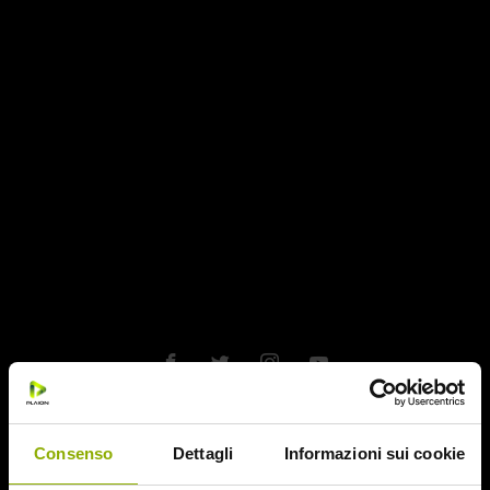
LIMITED EDITION 3 BLU-RAY + BOOK
DA COLLEZIONE
Website © 2020 Midnight Factory.
DISCO 1
Consenso
Dettagli
Informazioni sui cookie
Durata:
90 min.