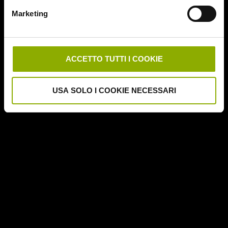
Downrange
Marketing
Escape Room
German Angst
Ghost Stories
Grosso Guaio a Chinatown
ACCETTO TUTTI I COOKIE
Halloween Night
Hereditary – Le Radici del Male
USA SOLO I COOKIE NECESSARI
Hole – L'Abisso
Holidays
Honeymoon
Il Passo del Diavolo – Devil's Pass
Il Ritorno dei Morti Viventi
Il Sangue di Cristo
Il Tunnel dell'Orrore – The Funhouse
Inside – À l'interieur
It Follows
Jukai – La Foresta dei Suicidi
Kristy
L'Armata delle Tenebre