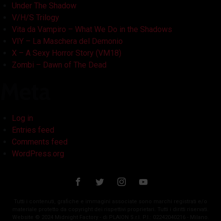
Under The Shadow
V/H/S Trilogy
Vita da Vampiro – What We Do in the Shadows
VIY – La Maschera del Demonio
X – A Sexy Horror Story (VM18)
Zombi – Dawn of The Dead
Meta
Log in
Entries feed
Comments feed
WordPress.org
Tutti i contenuti, grafiche e immagini associate sono marchi registrati e/o
materiale protetto da copyright dei rispettivi proprietari. Tutti i diritti riservati.
Website © 2024 Midnight Factory - di PLAION S.r.l. P.I.: 02242040216 - Milano.