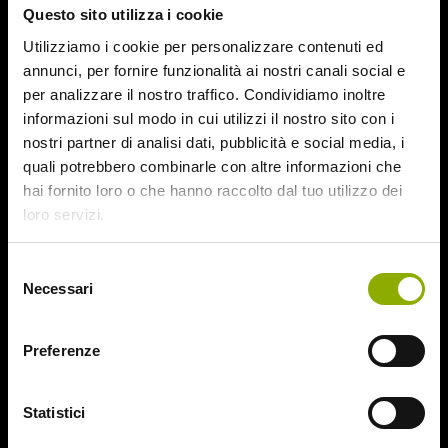
Questo sito utilizza i cookie
August 2015
July 2015
Utilizziamo i cookie per personalizzare contenuti ed
June 2015
annunci, per fornire funzionalità ai nostri canali social e
per analizzare il nostro traffico. Condividiamo inoltre
Categories
informazioni sul modo in cui utilizzi il nostro sito con i
nostri partner di analisi dati, pubblicità e social media, i
quali potrebbero combinarle con altre informazioni che
31
hai fornito loro o che hanno raccolto dal tuo utilizzo dei
78/52
loro servizi.
Amer / Lacrime di Sangue
Antisocial 1-2
Babadook
Selezione
Necessari
Bedevil – Non Installarla
del
Carrie – Lo Sguardo di Satana
consenso
Website © 2020 Midnight Factory.
Cofanetto Halloween
Preferenze
Contracted – Phase 1 + Phase 2
Dead Snow Collection
Deathgasm
Statistici
Deserto rosso sangue