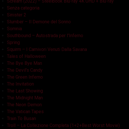
Scream (2022) – Steelbook Blu-ray 4K UHD + Blu-ray
Senza categoria
Sinister 2
Slumber – Il Demone del Sonno
Somnia
Southbound – Autostrada per l'Inferno
Spring
Squirm – I Carnivori Venuti Dalla Savana
Tales of Halloween
The Bye Bye Man
The Devil's Candy
The Green Inferno
The Invitation
The Last Showing
The Midnight Man
The Neon Demon
The Vatican Tapes
Train To Busan
Troll – La Collezione Completa (1+2+Best Worst Movie)