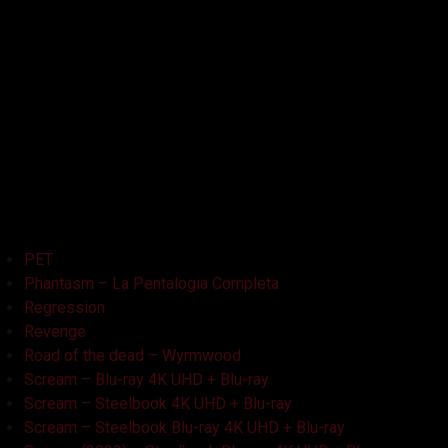
La Bambola Assassina
La Casa delle Bambole – Ghostland
La Casa Nera
Lake Bodom
Leatherface
Let Her Out
Midnight Factory
News
Non Aprite Quella Porta
Non Aprite Quella Porta – Parte 2
PET
Phantasm – La Pentalogia Completa
Regression
Revenge
Road of the dead – Wyrmwood
Scream – Blu-ray 4K UHD + Blu-ray
Scream – Steelbook 4K UHD + Blu-ray
Scream – Steelbook Blu-ray 4K UHD + Blu-ray