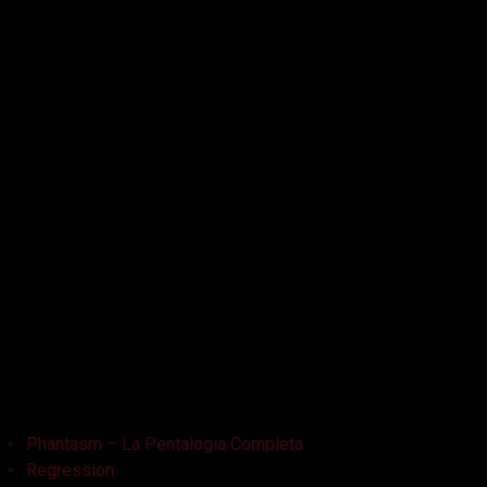
Il Tunnel dell'Orrore – The Funhouse
Inside – À l'interieur
It Follows
Jukai – La Foresta dei Suicidi
Kristy
L'Armata delle Tenebre
La Bambola Assassina
La Casa delle Bambole – Ghostland
La Casa Nera
Lake Bodom
Leatherface
Let Her Out
Midnight Factory
News
Non Aprite Quella Porta
Non Aprite Quella Porta – Parte 2
PET
Phantasm – La Pentalogia Completa
Regression