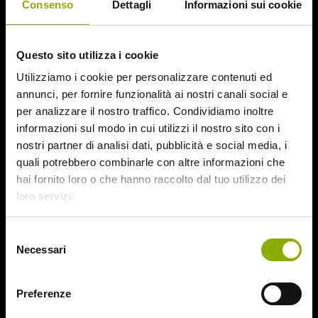
Consenso
Dettagli
Informazioni sui cookie
January 2016
December 2015
November 2015
Questo sito utilizza i cookie
October 2015
Utilizziamo i cookie per personalizzare contenuti ed
September 2015
annunci, per fornire funzionalità ai nostri canali social e
August 2015
per analizzare il nostro traffico. Condividiamo inoltre
July 2015
informazioni sul modo in cui utilizzi il nostro sito con i
June 2015
nostri partner di analisi dati, pubblicità e social media, i
Categories
quali potrebbero combinarle con altre informazioni che
hai fornito loro o che hanno raccolto dal tuo utilizzo dei
loro servizi.
31
78/52
Selezione
Amer / Lacrime di Sangue
Necessari
del
Antisocial 1-2
consenso
Babadook
Preferenze
Bedevil – Non Installarla
Carrie – Lo Sguardo di Satana