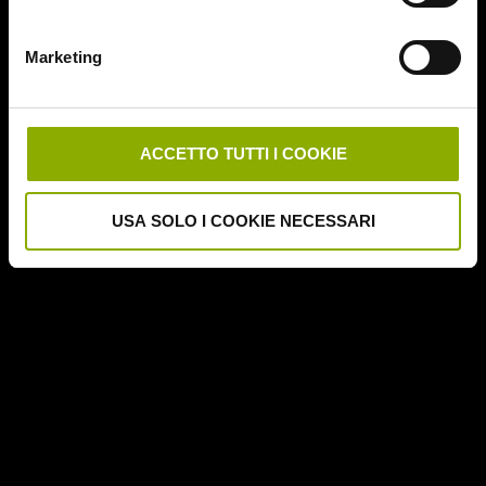
Deathgasm
Deserto rosso sangue
Marketing
Downrange
Escape Room
German Angst
Ghost Stories
ACCETTO TUTTI I COOKIE
Grosso Guaio a Chinatown
Halloween Night
USA SOLO I COOKIE NECESSARI
Hereditary – Le Radici del Male
Hole – L'Abisso
Holidays
Honeymoon
Il Passo del Diavolo – Devil's Pass
Il Ritorno dei Morti Viventi
Il Sangue di Cristo
Il Tunnel dell'Orrore – The Funhouse
Inside – À l'interieur
It Follows
Jukai – La Foresta dei Suicidi