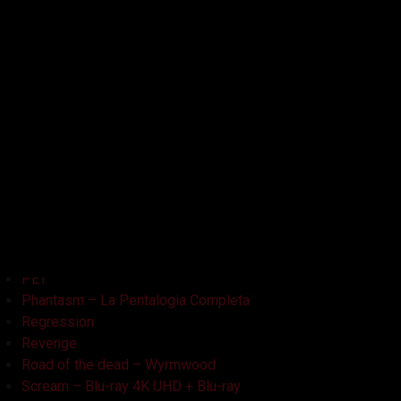
Kristy
L'Armata delle Tenebre
La Bambola Assassina
La Casa delle Bambole – Ghostland
La Casa Nera
Lake Bodom
Leatherface
Let Her Out
Midnight Factory
News
Non Aprite Quella Porta
Non Aprite Quella Porta – Parte 2
PET
Phantasm – La Pentalogia Completa
Regression
Revenge
Road of the dead – Wyrmwood
Scream – Blu-ray 4K UHD + Blu-ray