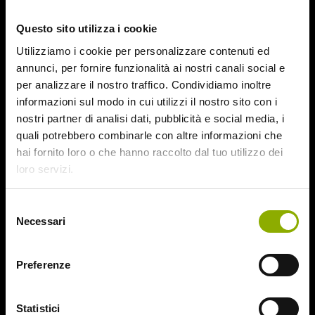
October 2015
Questo sito utilizza i cookie
September 2015
August 2015
Utilizziamo i cookie per personalizzare contenuti ed
July 2015
annunci, per fornire funzionalità ai nostri canali social e
June 2015
per analizzare il nostro traffico. Condividiamo inoltre
informazioni sul modo in cui utilizzi il nostro sito con i
Categories
nostri partner di analisi dati, pubblicità e social media, i
quali potrebbero combinarle con altre informazioni che
hai fornito loro o che hanno raccolto dal tuo utilizzo dei
31
loro servizi.
78/52
Amer / Lacrime di Sangue
Selezione
Antisocial 1-2
Necessari
del
Babadook
consenso
Bedevil – Non Installarla
Carrie – Lo Sguardo di Satana
Preferenze
Website © 2020 Midnight Factory.
Cofanetto Halloween
Contracted – Phase 1 + Phase 2
Statistici
Dead Snow Collection