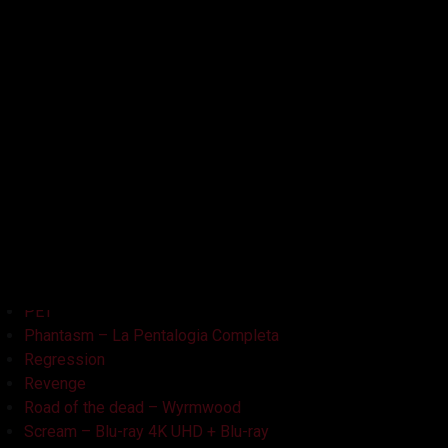
Kristy
L'Armata delle Tenebre
La Bambola Assassina
La Casa delle Bambole – Ghostland
La Casa Nera
Lake Bodom
Leatherface
Let Her Out
Midnight Factory
News
Non Aprite Quella Porta
Non Aprite Quella Porta – Parte 2
PET
Phantasm – La Pentalogia Completa
Regression
Revenge
Road of the dead – Wyrmwood
Scream – Blu-ray 4K UHD + Blu-ray