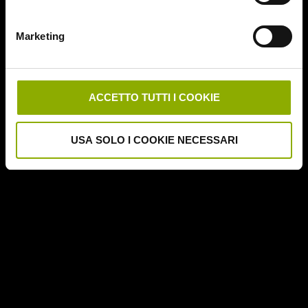
Deathgasm
Deserto rosso sangue
Marketing
Downrange
Escape Room
German Angst
Ghost Stories
ACCETTO TUTTI I COOKIE
Grosso Guaio a Chinatown
Halloween Night
USA SOLO I COOKIE NECESSARI
Hereditary – Le Radici del Male
Hole – L'Abisso
Holidays
Honeymoon
Il Passo del Diavolo – Devil's Pass
Il Ritorno dei Morti Viventi
Il Sangue di Cristo
Il Tunnel dell'Orrore – The Funhouse
Inside – À l'interieur
It Follows
Jukai – La Foresta dei Suicidi