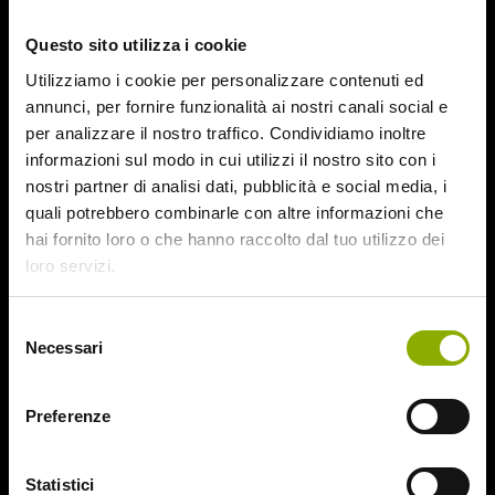
October 2015
Questo sito utilizza i cookie
September 2015
August 2015
Utilizziamo i cookie per personalizzare contenuti ed
July 2015
annunci, per fornire funzionalità ai nostri canali social e
June 2015
per analizzare il nostro traffico. Condividiamo inoltre
informazioni sul modo in cui utilizzi il nostro sito con i
Categories
nostri partner di analisi dati, pubblicità e social media, i
quali potrebbero combinarle con altre informazioni che
hai fornito loro o che hanno raccolto dal tuo utilizzo dei
31
loro servizi.
78/52
Amer / Lacrime di Sangue
Selezione
Antisocial 1-2
Necessari
del
Babadook
consenso
Bedevil – Non Installarla
Carrie – Lo Sguardo di Satana
Preferenze
Website © 2020 Midnight Factory.
Cofanetto Halloween
Contracted – Phase 1 + Phase 2
Statistici
Dead Snow Collection