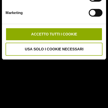
Deathgasm
Deserto rosso sangue
Marketing
Downrange
Escape Room
German Angst
Ghost Stories
ACCETTO TUTTI I COOKIE
Grosso Guaio a Chinatown
Halloween Night
USA SOLO I COOKIE NECESSARI
Hereditary – Le Radici del Male
Hole – L'Abisso
Holidays
Honeymoon
Il Passo del Diavolo – Devil's Pass
Il Ritorno dei Morti Viventi
Il Sangue di Cristo
Il Tunnel dell'Orrore – The Funhouse
Inside – À l'interieur
It Follows
Jukai – La Foresta dei Suicidi