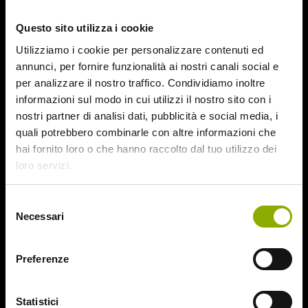
October 2015
Questo sito utilizza i cookie
September 2015
August 2015
Utilizziamo i cookie per personalizzare contenuti ed
July 2015
annunci, per fornire funzionalità ai nostri canali social e
June 2015
per analizzare il nostro traffico. Condividiamo inoltre
informazioni sul modo in cui utilizzi il nostro sito con i
Categories
nostri partner di analisi dati, pubblicità e social media, i
quali potrebbero combinarle con altre informazioni che
hai fornito loro o che hanno raccolto dal tuo utilizzo dei
31
loro servizi.
78/52
Amer / Lacrime di Sangue
Selezione
Antisocial 1-2
Necessari
del
Babadook
consenso
Bedevil – Non Installarla
Carrie – Lo Sguardo di Satana
Preferenze
Website © 2020 Midnight Factory.
Cofanetto Halloween
Contracted – Phase 1 + Phase 2
Statistici
Dead Snow Collection