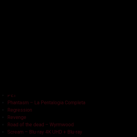
Kristy
L'Armata delle Tenebre
La Bambola Assassina
La Casa delle Bambole – Ghostland
La Casa Nera
Lake Bodom
Leatherface
Let Her Out
Midnight Factory
News
Non Aprite Quella Porta
Non Aprite Quella Porta – Parte 2
PET
Phantasm – La Pentalogia Completa
Regression
Revenge
Road of the dead – Wyrmwood
Scream – Blu-ray 4K UHD + Blu-ray