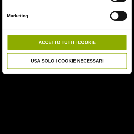
Deathgasm
Deserto rosso sangue
Marketing
Downrange
Escape Room
German Angst
Ghost Stories
ACCETTO TUTTI I COOKIE
Grosso Guaio a Chinatown
Halloween Night
USA SOLO I COOKIE NECESSARI
Hereditary – Le Radici del Male
Hole – L'Abisso
Holidays
Honeymoon
Il Passo del Diavolo – Devil's Pass
Il Ritorno dei Morti Viventi
Il Sangue di Cristo
Il Tunnel dell'Orrore – The Funhouse
Inside – À l'interieur
It Follows
Jukai – La Foresta dei Suicidi