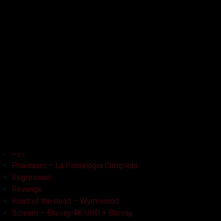
Kristy
L'Armata delle Tenebre
La Bambola Assassina
La Casa delle Bambole – Ghostland
La Casa Nera
Lake Bodom
Leatherface
Let Her Out
Midnight Factory
News
Non Aprite Quella Porta
Non Aprite Quella Porta – Parte 2
PET
Phantasm – La Pentalogia Completa
Regression
Revenge
Road of the dead – Wyrmwood
Scream – Blu-ray 4K UHD + Blu-ray