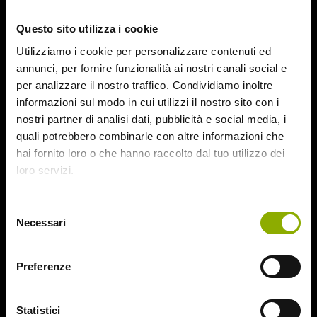
October 2015
Questo sito utilizza i cookie
September 2015
August 2015
Utilizziamo i cookie per personalizzare contenuti ed
July 2015
annunci, per fornire funzionalità ai nostri canali social e
June 2015
per analizzare il nostro traffico. Condividiamo inoltre
informazioni sul modo in cui utilizzi il nostro sito con i
Categories
nostri partner di analisi dati, pubblicità e social media, i
quali potrebbero combinarle con altre informazioni che
hai fornito loro o che hanno raccolto dal tuo utilizzo dei
31
loro servizi.
78/52
Amer / Lacrime di Sangue
Selezione
Antisocial 1-2
Necessari
del
Babadook
consenso
Bedevil – Non Installarla
Carrie – Lo Sguardo di Satana
Preferenze
Website © 2020 Midnight Factory.
Cofanetto Halloween
Contracted – Phase 1 + Phase 2
Statistici
Dead Snow Collection