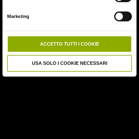
Deathgasm
Deserto rosso sangue
Marketing
Downrange
Escape Room
German Angst
Ghost Stories
ACCETTO TUTTI I COOKIE
Grosso Guaio a Chinatown
Halloween Night
USA SOLO I COOKIE NECESSARI
Hereditary – Le Radici del Male
Hole – L'Abisso
Holidays
Honeymoon
Il Passo del Diavolo – Devil's Pass
Il Ritorno dei Morti Viventi
Il Sangue di Cristo
Il Tunnel dell'Orrore – The Funhouse
Inside – À l'interieur
It Follows
Jukai – La Foresta dei Suicidi