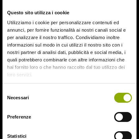
October 2015
Questo sito utilizza i cookie
September 2015
August 2015
Utilizziamo i cookie per personalizzare contenuti ed
July 2015
annunci, per fornire funzionalità ai nostri canali social e
June 2015
per analizzare il nostro traffico. Condividiamo inoltre
informazioni sul modo in cui utilizzi il nostro sito con i
Categories
nostri partner di analisi dati, pubblicità e social media, i
quali potrebbero combinarle con altre informazioni che
hai fornito loro o che hanno raccolto dal tuo utilizzo dei
31
loro servizi.
78/52
Amer / Lacrime di Sangue
Selezione
Antisocial 1-2
Necessari
del
Babadook
consenso
Bedevil – Non Installarla
Carrie – Lo Sguardo di Satana
Preferenze
Website © 2020 Midnight Factory.
Cofanetto Halloween
Contracted – Phase 1 + Phase 2
Statistici
Dead Snow Collection