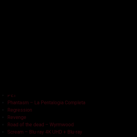
Kristy
L'Armata delle Tenebre
La Bambola Assassina
La Casa delle Bambole – Ghostland
La Casa Nera
Lake Bodom
Leatherface
Let Her Out
Midnight Factory
News
Non Aprite Quella Porta
Non Aprite Quella Porta – Parte 2
PET
Phantasm – La Pentalogia Completa
Regression
Revenge
Road of the dead – Wyrmwood
Scream – Blu-ray 4K UHD + Blu-ray