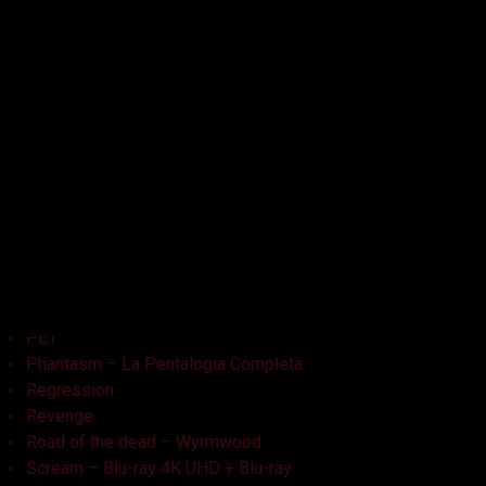
Kristy
L'Armata delle Tenebre
La Bambola Assassina
La Casa delle Bambole – Ghostland
La Casa Nera
Lake Bodom
Leatherface
Let Her Out
Midnight Factory
News
Non Aprite Quella Porta
Non Aprite Quella Porta – Parte 2
PET
Phantasm – La Pentalogia Completa
Regression
Revenge
Road of the dead – Wyrmwood
Scream – Blu-ray 4K UHD + Blu-ray