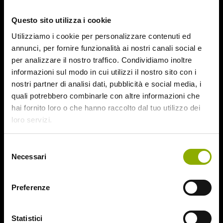
October 2015
Questo sito utilizza i cookie
September 2015
August 2015
Utilizziamo i cookie per personalizzare contenuti ed
July 2015
annunci, per fornire funzionalità ai nostri canali social e
June 2015
per analizzare il nostro traffico. Condividiamo inoltre
informazioni sul modo in cui utilizzi il nostro sito con i
Categories
nostri partner di analisi dati, pubblicità e social media, i
quali potrebbero combinarle con altre informazioni che
hai fornito loro o che hanno raccolto dal tuo utilizzo dei
31
loro servizi.
78/52
Amer / Lacrime di Sangue
Selezione
Antisocial 1-2
Necessari
del
Babadook
consenso
Bedevil – Non Installarla
Carrie – Lo Sguardo di Satana
Preferenze
Website © 2020 Midnight Factory.
Cofanetto Halloween
Contracted – Phase 1 + Phase 2
Statistici
Dead Snow Collection