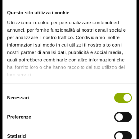
October 2015
Questo sito utilizza i cookie
September 2015
August 2015
Utilizziamo i cookie per personalizzare contenuti ed
July 2015
annunci, per fornire funzionalità ai nostri canali social e
June 2015
per analizzare il nostro traffico. Condividiamo inoltre
informazioni sul modo in cui utilizzi il nostro sito con i
Categories
nostri partner di analisi dati, pubblicità e social media, i
quali potrebbero combinarle con altre informazioni che
hai fornito loro o che hanno raccolto dal tuo utilizzo dei
31
loro servizi.
78/52
Amer / Lacrime di Sangue
Selezione
Antisocial 1-2
Necessari
del
Babadook
consenso
Bedevil – Non Installarla
Carrie – Lo Sguardo di Satana
Preferenze
Website © 2020 Midnight Factory.
Cofanetto Halloween
Contracted – Phase 1 + Phase 2
Statistici
Dead Snow Collection