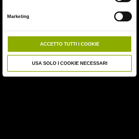
Deathgasm
Deserto rosso sangue
Marketing
Downrange
Escape Room
German Angst
Ghost Stories
ACCETTO TUTTI I COOKIE
Grosso Guaio a Chinatown
Halloween Night
USA SOLO I COOKIE NECESSARI
Hereditary – Le Radici del Male
Hole – L'Abisso
Holidays
Honeymoon
Il Passo del Diavolo – Devil's Pass
Il Ritorno dei Morti Viventi
Il Sangue di Cristo
Il Tunnel dell'Orrore – The Funhouse
Inside – À l'interieur
It Follows
Jukai – La Foresta dei Suicidi