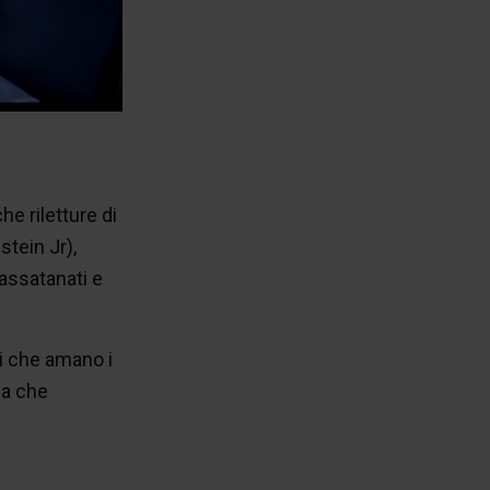
e riletture di
tein Jr),
 assatanati e
i che amano i
ca che