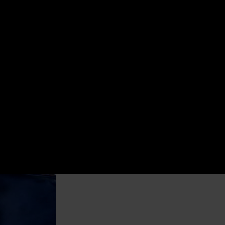
ientale Ronny
 deliziosa e
iù improbabili