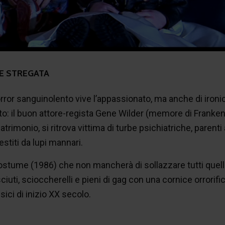
LE STREGATA
rror sanguinolento vive l’appassionato, ma anche di ironich
to: il buon attore-regista Gene Wilder (memore di Frankens
trimonio, si ritrova vittima di turbe psichiatriche, parenti
estiti da lupi mannari.
ostume (1986) che non mancherà di sollazzare tutti quell
iuti, scioccherelli e pieni di gag con una cornice orrorifi
sici di inizio XX secolo.