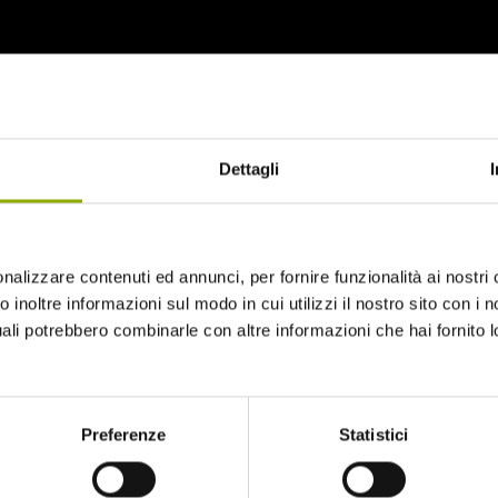
e storie precedenti e ampliando lo spettro dell’infezione.
Dettagli
nalizzare contenuti ed annunci, per fornire funzionalità ai nostri 
 inoltre informazioni sul modo in cui utilizzi il nostro sito con i no
uali potrebbero combinarle con altre informazioni che hai fornito 
Preferenze
Statistici
Website © 2020 Midnight Factory.