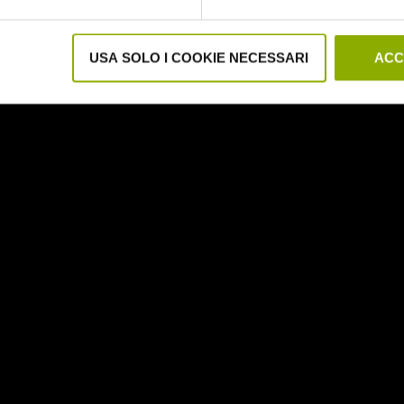
 HORROR
USA SOLO I COOKIE NECESSARI
ACC
to di Stuart Rosenberg (1979) – tratto da una storia vera –
i trasferirsi in una bella casa che costa poco. Dov’è l’ing
o un bel po’ di gente dentro.
 e mogli giovinetti: qui lei ha tre figli, amore e matrimonio
 ad acquistare una nuova dimora per la famiglia… e saran
 grossi.
 CHUCKY
ole hanno un cuore… probabilmente dentro un cassetto, 
che povero malcapitato. La cara, vecchia “bambola assass
nima gemella e saranno dolori!