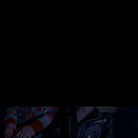
e scatenato capitolo della saga datato 1998, diretto dall’or
ce il mito del bambolotto malefico e gli mette accanto una
nifer Tilly, mettendo in scena una delle coppie di sposi p
ella storia del cinema horror.