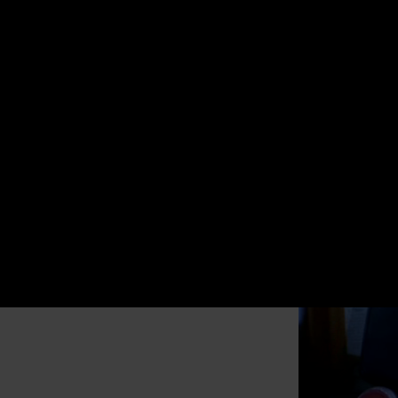
Il divertente 
Yu, rinvigoris
darkettona Jen
e inquietanti d