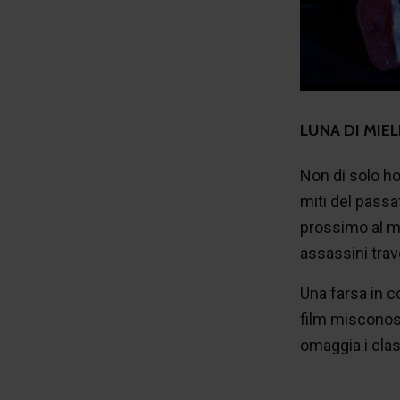
LUNA DI MIE
Non di solo ho
miti del passa
prossimo al ma
assassini trav
Una farsa in c
film misconosc
omaggia i clas