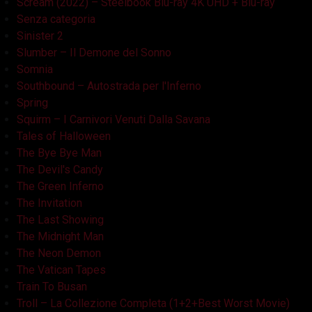
Scream (2022) – Steelbook Blu-ray 4K UHD + Blu-ray
Senza categoria
Sinister 2
Slumber – Il Demone del Sonno
Somnia
Southbound – Autostrada per l'Inferno
Spring
Squirm – I Carnivori Venuti Dalla Savana
Tales of Halloween
The Bye Bye Man
The Devil's Candy
The Green Inferno
The Invitation
The Last Showing
The Midnight Man
The Neon Demon
The Vatican Tapes
Train To Busan
Troll – La Collezione Completa (1+2+Best Worst Movie)