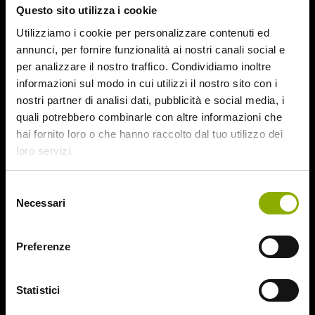
Questo sito utilizza i cookie
August 2015
July 2015
Utilizziamo i cookie per personalizzare contenuti ed
June 2015
annunci, per fornire funzionalità ai nostri canali social e
per analizzare il nostro traffico. Condividiamo inoltre
Categories
informazioni sul modo in cui utilizzi il nostro sito con i
nostri partner di analisi dati, pubblicità e social media, i
quali potrebbero combinarle con altre informazioni che
31
hai fornito loro o che hanno raccolto dal tuo utilizzo dei
78/52
loro servizi.
Amer / Lacrime di Sangue
Antisocial 1-2
Babadook
Selezione
Necessari
Bedevil – Non Installarla
del
Carrie – Lo Sguardo di Satana
consenso
Website © 2020 Midnight Factory.
Cofanetto Halloween
Preferenze
Contracted – Phase 1 + Phase 2
Dead Snow Collection
Deathgasm
Statistici
Deserto rosso sangue