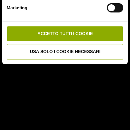
Downrange
Marketing
Escape Room
German Angst
Ghost Stories
Grosso Guaio a Chinatown
ACCETTO TUTTI I COOKIE
Halloween Night
Hereditary – Le Radici del Male
USA SOLO I COOKIE NECESSARI
Hole – L'Abisso
Holidays
Honeymoon
Il Passo del Diavolo – Devil's Pass
Il Ritorno dei Morti Viventi
Il Sangue di Cristo
Il Tunnel dell'Orrore – The Funhouse
Inside – À l'interieur
It Follows
Jukai – La Foresta dei Suicidi
Kristy
L'Armata delle Tenebre