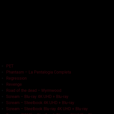
La Bambola Assassina
La Casa delle Bambole – Ghostland
La Casa Nera
Lake Bodom
Leatherface
Let Her Out
Midnight Factory
News
Non Aprite Quella Porta
Non Aprite Quella Porta – Parte 2
PET
Phantasm – La Pentalogia Completa
Regression
Revenge
Road of the dead – Wyrmwood
Scream – Blu-ray 4K UHD + Blu-ray
Scream – Steelbook 4K UHD + Blu-ray
Scream – Steelbook Blu-ray 4K UHD + Blu-ray