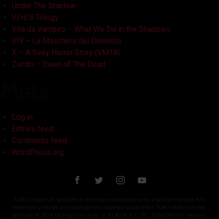
Under The Shadow
V/H/S Trilogy
Vita da Vampiro – What We Do in the Shadows
VIY – La Maschera del Demonio
X – A Sexy Horror Story (VM18)
Zombi – Dawn of The Dead
Meta
Log in
Entries feed
Comments feed
WordPress.org
Tutti i contenuti, grafiche e immagini associate sono marchi registrati e/o
materiale protetto da copyright dei rispettivi proprietari. Tutti i diritti riservati.
Website © 2024 Midnight Factory - di PLAION S.r.l. P.I.: 02242040216 - Milano.