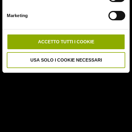
Deathgasm
Deserto rosso sangue
Marketing
Downrange
Escape Room
German Angst
Ghost Stories
ACCETTO TUTTI I COOKIE
Grosso Guaio a Chinatown
Halloween Night
USA SOLO I COOKIE NECESSARI
Hereditary – Le Radici del Male
Hole – L'Abisso
Holidays
Honeymoon
Il Passo del Diavolo – Devil's Pass
Il Ritorno dei Morti Viventi
Il Sangue di Cristo
Il Tunnel dell'Orrore – The Funhouse
Inside – À l'interieur
It Follows
Jukai – La Foresta dei Suicidi