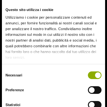
October 2015
Questo sito utilizza i cookie
September 2015
August 2015
Utilizziamo i cookie per personalizzare contenuti ed
July 2015
annunci, per fornire funzionalità ai nostri canali social e
June 2015
per analizzare il nostro traffico. Condividiamo inoltre
informazioni sul modo in cui utilizzi il nostro sito con i
Categories
nostri partner di analisi dati, pubblicità e social media, i
quali potrebbero combinarle con altre informazioni che
hai fornito loro o che hanno raccolto dal tuo utilizzo dei
31
loro servizi.
78/52
Amer / Lacrime di Sangue
Selezione
Antisocial 1-2
Necessari
del
Babadook
consenso
Bedevil – Non Installarla
Carrie – Lo Sguardo di Satana
Preferenze
Website © 2020 Midnight Factory.
Cofanetto Halloween
Contracted – Phase 1 + Phase 2
Statistici
Dead Snow Collection