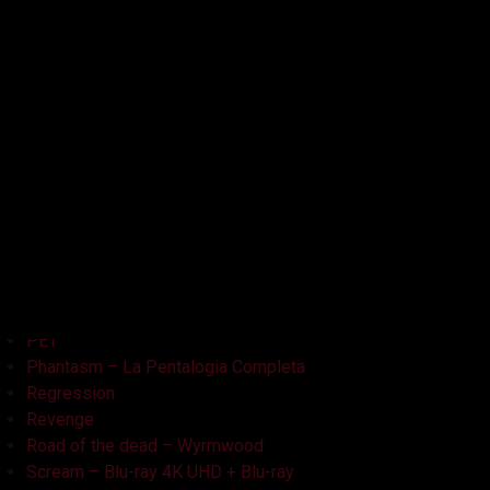
Kristy
L'Armata delle Tenebre
La Bambola Assassina
La Casa delle Bambole – Ghostland
La Casa Nera
Lake Bodom
Leatherface
Let Her Out
Midnight Factory
News
Non Aprite Quella Porta
Non Aprite Quella Porta – Parte 2
PET
Phantasm – La Pentalogia Completa
Regression
Revenge
Road of the dead – Wyrmwood
Scream – Blu-ray 4K UHD + Blu-ray