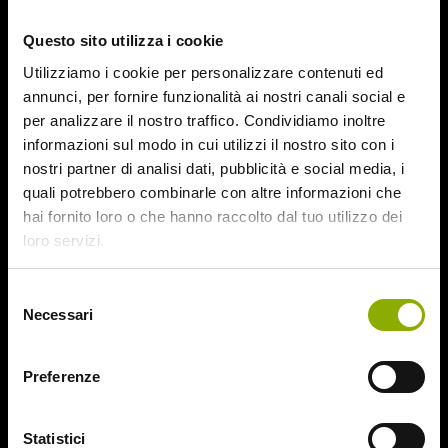
October 2015
Questo sito utilizza i cookie
September 2015
August 2015
Utilizziamo i cookie per personalizzare contenuti ed
July 2015
annunci, per fornire funzionalità ai nostri canali social e
June 2015
per analizzare il nostro traffico. Condividiamo inoltre
informazioni sul modo in cui utilizzi il nostro sito con i
Categories
nostri partner di analisi dati, pubblicità e social media, i
quali potrebbero combinarle con altre informazioni che
hai fornito loro o che hanno raccolto dal tuo utilizzo dei
31
loro servizi.
78/52
Amer / Lacrime di Sangue
Selezione
Antisocial 1-2
Necessari
del
Babadook
consenso
Bedevil – Non Installarla
Carrie – Lo Sguardo di Satana
Preferenze
Website © 2020 Midnight Factory.
Cofanetto Halloween
Contracted – Phase 1 + Phase 2
Statistici
Dead Snow Collection