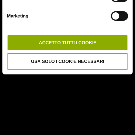
Deathgasm
Deserto rosso sangue
Marketing
Downrange
Escape Room
German Angst
Ghost Stories
ACCETTO TUTTI I COOKIE
Grosso Guaio a Chinatown
Halloween Night
USA SOLO I COOKIE NECESSARI
Hereditary – Le Radici del Male
Hole – L'Abisso
Holidays
Honeymoon
Il Passo del Diavolo – Devil's Pass
Il Ritorno dei Morti Viventi
Il Sangue di Cristo
Il Tunnel dell'Orrore – The Funhouse
Inside – À l'interieur
It Follows
Jukai – La Foresta dei Suicidi