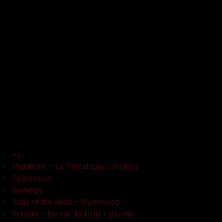
Kristy
L'Armata delle Tenebre
La Bambola Assassina
La Casa delle Bambole – Ghostland
La Casa Nera
Lake Bodom
Leatherface
Let Her Out
Midnight Factory
News
Non Aprite Quella Porta
Non Aprite Quella Porta – Parte 2
PET
Phantasm – La Pentalogia Completa
Regression
Revenge
Road of the dead – Wyrmwood
Scream – Blu-ray 4K UHD + Blu-ray