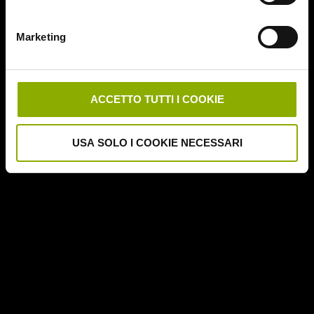
Deathgasm
Deserto rosso sangue
Marketing
Downrange
Escape Room
German Angst
Ghost Stories
ACCETTO TUTTI I COOKIE
Grosso Guaio a Chinatown
Halloween Night
USA SOLO I COOKIE NECESSARI
Hereditary – Le Radici del Male
Hole – L'Abisso
Holidays
Honeymoon
Il Passo del Diavolo – Devil's Pass
Il Ritorno dei Morti Viventi
Il Sangue di Cristo
Il Tunnel dell'Orrore – The Funhouse
Inside – À l'interieur
It Follows
Jukai – La Foresta dei Suicidi