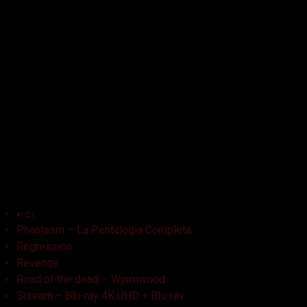
Kristy
L'Armata delle Tenebre
La Bambola Assassina
La Casa delle Bambole – Ghostland
La Casa Nera
Lake Bodom
Leatherface
Let Her Out
Midnight Factory
News
Non Aprite Quella Porta
Non Aprite Quella Porta – Parte 2
PET
Phantasm – La Pentalogia Completa
Regression
Revenge
Road of the dead – Wyrmwood
Scream – Blu-ray 4K UHD + Blu-ray