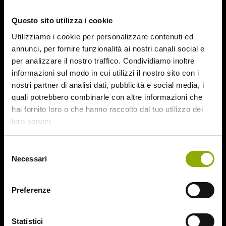
October 2015
Questo sito utilizza i cookie
September 2015
August 2015
Utilizziamo i cookie per personalizzare contenuti ed
July 2015
annunci, per fornire funzionalità ai nostri canali social e
June 2015
per analizzare il nostro traffico. Condividiamo inoltre
informazioni sul modo in cui utilizzi il nostro sito con i
Categories
nostri partner di analisi dati, pubblicità e social media, i
quali potrebbero combinarle con altre informazioni che
hai fornito loro o che hanno raccolto dal tuo utilizzo dei
31
loro servizi.
78/52
Amer / Lacrime di Sangue
Selezione
Antisocial 1-2
Necessari
del
Babadook
consenso
Bedevil – Non Installarla
Carrie – Lo Sguardo di Satana
Preferenze
Website © 2020 Midnight Factory.
Cofanetto Halloween
Contracted – Phase 1 + Phase 2
Statistici
Dead Snow Collection