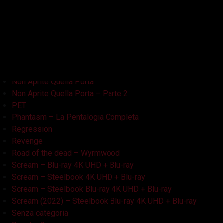
La Casa Nera
Lake Bodom
Leatherface
Let Her Out
Midnight Factory
News
Non Aprite Quella Porta
Non Aprite Quella Porta – Parte 2
PET
Phantasm – La Pentalogia Completa
Regression
Revenge
Road of the dead – Wyrmwood
Scream – Blu-ray 4K UHD + Blu-ray
Scream – Steelbook 4K UHD + Blu-ray
Scream – Steelbook Blu-ray 4K UHD + Blu-ray
Scream (2022) – Steelbook Blu-ray 4K UHD + Blu-ray
Senza categoria