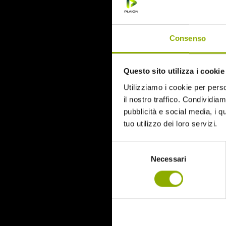
June 2015
Categories
Consenso
31
Questo sito utilizza i cookie
78/52
Amer / Lacrime di Sangue
Utilizziamo i cookie per perso
Antisocial 1-2
il nostro traffico. Condividiamo
Babadook
pubblicità e social media, i q
Bedevil – Non Installarla
tuo utilizzo dei loro servizi.
Carrie – Lo Sguardo di Satana
Cofanetto Halloween
Selezione
Contracted – Phase 1 + Phase 2
Necessari
del
Dead Snow Collection
consenso
Deathgasm
Deserto rosso sangue
Downrange
Escape Room