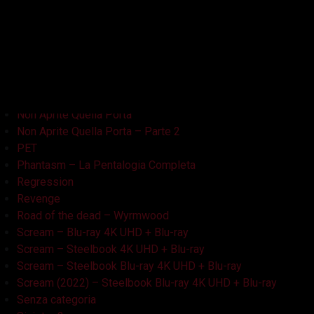
La Casa Nera
Lake Bodom
Leatherface
Let Her Out
Midnight Factory
News
Non Aprite Quella Porta
Non Aprite Quella Porta – Parte 2
PET
Phantasm – La Pentalogia Completa
Regression
Revenge
Road of the dead – Wyrmwood
Scream – Blu-ray 4K UHD + Blu-ray
Scream – Steelbook 4K UHD + Blu-ray
Scream – Steelbook Blu-ray 4K UHD + Blu-ray
Scream (2022) – Steelbook Blu-ray 4K UHD + Blu-ray
Senza categoria