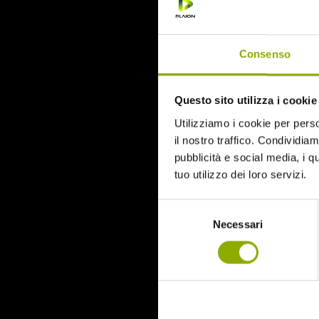
June 2015
Categories
Consenso
31
Questo sito utilizza i cookie
78/52
Amer / Lacrime di Sangue
Utilizziamo i cookie per perso
Antisocial 1-2
il nostro traffico. Condividiamo
Babadook
pubblicità e social media, i q
Bedevil – Non Installarla
tuo utilizzo dei loro servizi.
Carrie – Lo Sguardo di Satana
Cofanetto Halloween
Selezione
Contracted – Phase 1 + Phase 2
Necessari
del
Dead Snow Collection
consenso
Deathgasm
Deserto rosso sangue
Downrange
Escape Room