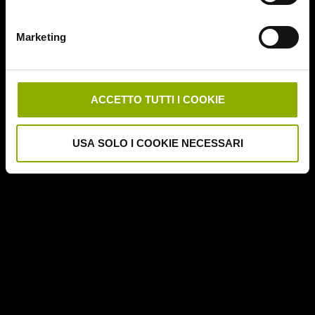
Deathgasm
Deserto rosso sangue
Marketing
Downrange
Escape Room
German Angst
Ghost Stories
ACCETTO TUTTI I COOKIE
Grosso Guaio a Chinatown
Halloween Night
USA SOLO I COOKIE NECESSARI
Hereditary – Le Radici del Male
Hole – L'Abisso
Holidays
Honeymoon
Il Passo del Diavolo – Devil's Pass
Il Ritorno dei Morti Viventi
Il Sangue di Cristo
Il Tunnel dell'Orrore – The Funhouse
Inside – À l'interieur
It Follows
Jukai – La Foresta dei Suicidi