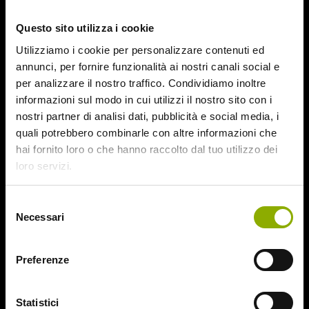
October 2015
Questo sito utilizza i cookie
September 2015
August 2015
Utilizziamo i cookie per personalizzare contenuti ed
July 2015
annunci, per fornire funzionalità ai nostri canali social e
June 2015
per analizzare il nostro traffico. Condividiamo inoltre
informazioni sul modo in cui utilizzi il nostro sito con i
Categories
nostri partner di analisi dati, pubblicità e social media, i
quali potrebbero combinarle con altre informazioni che
hai fornito loro o che hanno raccolto dal tuo utilizzo dei
31
loro servizi.
78/52
Amer / Lacrime di Sangue
Selezione
Antisocial 1-2
Necessari
del
Babadook
consenso
Bedevil – Non Installarla
Carrie – Lo Sguardo di Satana
Preferenze
Website © 2020 Midnight Factory.
Cofanetto Halloween
Contracted – Phase 1 + Phase 2
Statistici
Dead Snow Collection