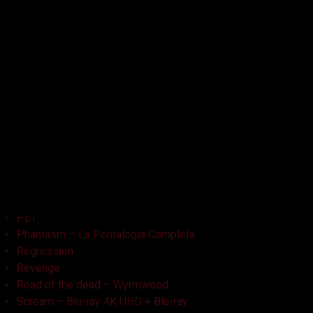
Kristy
L'Armata delle Tenebre
La Bambola Assassina
La Casa delle Bambole – Ghostland
La Casa Nera
Lake Bodom
Leatherface
Let Her Out
Midnight Factory
News
Non Aprite Quella Porta
Non Aprite Quella Porta – Parte 2
PET
Phantasm – La Pentalogia Completa
Regression
Revenge
Road of the dead – Wyrmwood
Scream – Blu-ray 4K UHD + Blu-ray