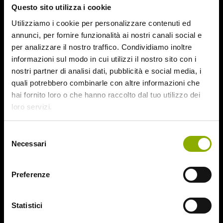
Questo sito utilizza i cookie
August 2015
July 2015
Utilizziamo i cookie per personalizzare contenuti ed
June 2015
annunci, per fornire funzionalità ai nostri canali social e
per analizzare il nostro traffico. Condividiamo inoltre
Categories
informazioni sul modo in cui utilizzi il nostro sito con i
nostri partner di analisi dati, pubblicità e social media, i
quali potrebbero combinarle con altre informazioni che
31
hai fornito loro o che hanno raccolto dal tuo utilizzo dei
78/52
loro servizi.
Amer / Lacrime di Sangue
Antisocial 1-2
Babadook
Selezione
Necessari
Bedevil – Non Installarla
del
Carrie – Lo Sguardo di Satana
consenso
Website © 2020 Midnight Factory.
Cofanetto Halloween
Preferenze
Contracted – Phase 1 + Phase 2
Dead Snow Collection
Deathgasm
Statistici
Deserto rosso sangue