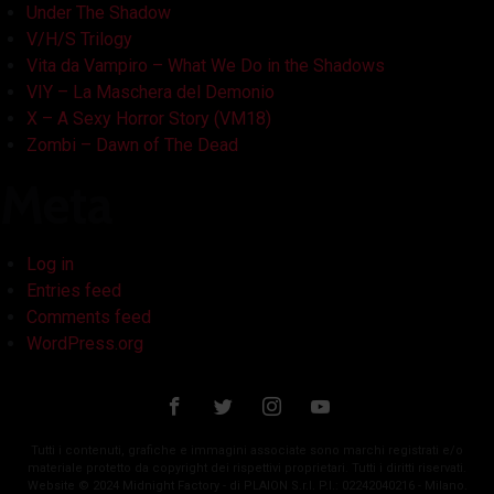
Under The Shadow
V/H/S Trilogy
Vita da Vampiro – What We Do in the Shadows
VIY – La Maschera del Demonio
X – A Sexy Horror Story (VM18)
Zombi – Dawn of The Dead
Meta
Log in
Entries feed
Comments feed
WordPress.org
Tutti i contenuti, grafiche e immagini associate sono marchi registrati e/o
materiale protetto da copyright dei rispettivi proprietari. Tutti i diritti riservati.
Website © 2024 Midnight Factory - di PLAION S.r.l. P.I.: 02242040216 - Milano.