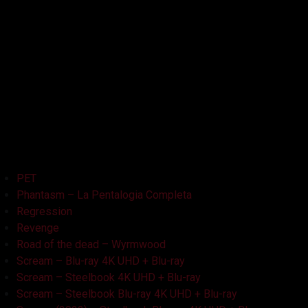
La Bambola Assassina
La Casa delle Bambole – Ghostland
La Casa Nera
Lake Bodom
Leatherface
Let Her Out
Midnight Factory
News
Non Aprite Quella Porta
Non Aprite Quella Porta – Parte 2
PET
Phantasm – La Pentalogia Completa
Regression
Revenge
Road of the dead – Wyrmwood
Scream – Blu-ray 4K UHD + Blu-ray
Scream – Steelbook 4K UHD + Blu-ray
Scream – Steelbook Blu-ray 4K UHD + Blu-ray