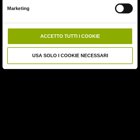
Downrange
Marketing
Escape Room
German Angst
Ghost Stories
Grosso Guaio a Chinatown
ACCETTO TUTTI I COOKIE
Halloween Night
Hereditary – Le Radici del Male
USA SOLO I COOKIE NECESSARI
Hole – L'Abisso
Holidays
Honeymoon
Il Passo del Diavolo – Devil's Pass
Il Ritorno dei Morti Viventi
Il Sangue di Cristo
Il Tunnel dell'Orrore – The Funhouse
Inside – À l'interieur
It Follows
Jukai – La Foresta dei Suicidi
Kristy
L'Armata delle Tenebre