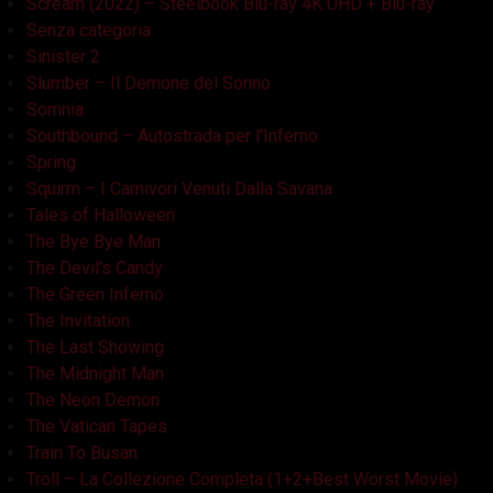
Scream (2022) – Steelbook Blu-ray 4K UHD + Blu-ray
Senza categoria
Sinister 2
Slumber – Il Demone del Sonno
Somnia
Southbound – Autostrada per l'Inferno
Spring
Squirm – I Carnivori Venuti Dalla Savana
Tales of Halloween
The Bye Bye Man
The Devil's Candy
The Green Inferno
The Invitation
The Last Showing
The Midnight Man
The Neon Demon
The Vatican Tapes
Train To Busan
Troll – La Collezione Completa (1+2+Best Worst Movie)