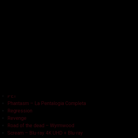
Kristy
L'Armata delle Tenebre
La Bambola Assassina
La Casa delle Bambole – Ghostland
La Casa Nera
Lake Bodom
Leatherface
Let Her Out
Midnight Factory
News
Non Aprite Quella Porta
Non Aprite Quella Porta – Parte 2
PET
Phantasm – La Pentalogia Completa
Regression
Revenge
Road of the dead – Wyrmwood
Scream – Blu-ray 4K UHD + Blu-ray