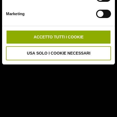
Deathgasm
Deserto rosso sangue
Marketing
Downrange
Escape Room
German Angst
Ghost Stories
ACCETTO TUTTI I COOKIE
Grosso Guaio a Chinatown
Halloween Night
USA SOLO I COOKIE NECESSARI
Hereditary – Le Radici del Male
Hole – L'Abisso
Holidays
Honeymoon
Il Passo del Diavolo – Devil's Pass
Il Ritorno dei Morti Viventi
Il Sangue di Cristo
Il Tunnel dell'Orrore – The Funhouse
Inside – À l'interieur
It Follows
Jukai – La Foresta dei Suicidi