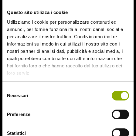
October 2015
Questo sito utilizza i cookie
September 2015
August 2015
Utilizziamo i cookie per personalizzare contenuti ed
July 2015
annunci, per fornire funzionalità ai nostri canali social e
June 2015
per analizzare il nostro traffico. Condividiamo inoltre
informazioni sul modo in cui utilizzi il nostro sito con i
Categories
nostri partner di analisi dati, pubblicità e social media, i
quali potrebbero combinarle con altre informazioni che
hai fornito loro o che hanno raccolto dal tuo utilizzo dei
31
loro servizi.
78/52
Amer / Lacrime di Sangue
Selezione
Antisocial 1-2
Necessari
del
Babadook
consenso
Bedevil – Non Installarla
Carrie – Lo Sguardo di Satana
Preferenze
Website © 2020 Midnight Factory.
Cofanetto Halloween
Contracted – Phase 1 + Phase 2
Statistici
Dead Snow Collection